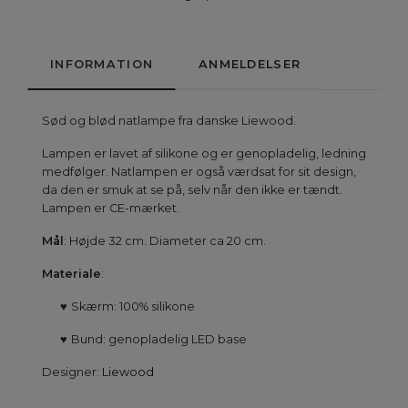
INFORMATION
ANMELDELSER
Sød og blød natlampe fra danske Liewood.
Lampen er lavet af silikone og er genopladelig, ledning
medfølger. Natlampen er også værdsat for sit design,
da den er smuk at se på, selv når den ikke er tændt.
Lampen er CE-mærket.
Mål
: Højde 32 cm. Diameter ca 20 cm.
Materiale
:
♥
Skærm: 100% silikone
♥
Bund: genopladelig LED base
Designer:
Liewood