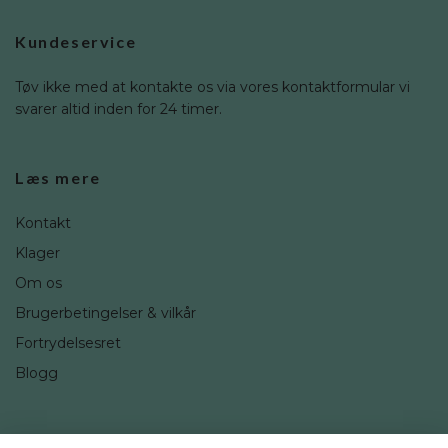
Kundeservice
Tøv ikke med at kontakte os via vores kontaktformular vi
svarer altid inden for 24 timer.
Læs mere
Kontakt
Klager
Om os
Brugerbetingelser & vilkår
Fortrydelsesret
Blogg
Sociale medier