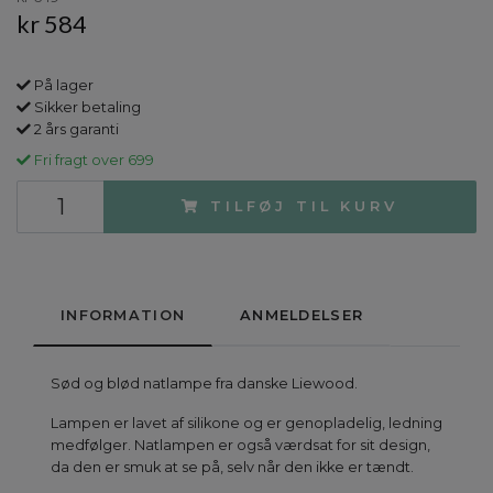
kr 584
På lager
Sikker betaling
2 års garanti
Fri fragt over 699
TILFØJ TIL KURV
INFORMATION
ANMELDELSER
Sød og blød natlampe fra danske Liewood.
Lampen er lavet af silikone og er genopladelig, ledning
medfølger. Natlampen er også værdsat for sit design,
da den er smuk at se på, selv når den ikke er tændt.