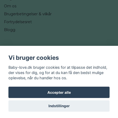
Om os
Brugerbetingelser & vilkår
Fortrydelsesret
Blogg
Sociale medier
Vi bruger cookies
Instagram
Baby-love.dk bruger cookies for at tilpasse det indhold,
der vises for dig, og for at du kan få den bedst mulige
oplevelse, når du handler hos os.
Accepter alle
© 2026 Baby-love.dk
Indstillinger