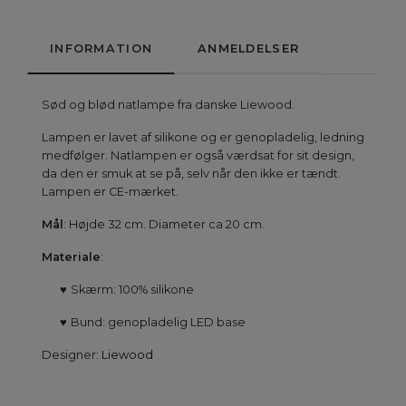
INFORMATION
ANMELDELSER
Sød og blød natlampe fra danske Liewood.
Lampen er lavet af silikone og er genopladelig, ledning
medfølger. Natlampen er også værdsat for sit design,
da den er smuk at se på, selv når den ikke er tændt.
Lampen er CE-mærket.
Mål
: Højde 32 cm. Diameter ca 20 cm.
Materiale
:
♥
Skærm: 100% silikone
♥
Bund: genopladelig LED base
Designer:
Liewood