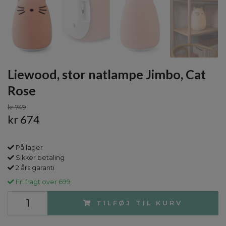
Liewood, stor natlampe Jimbo, Cat
Rose
kr 749
kr 674
På lager
Sikker betaling
2 års garanti
Fri fragt over 699
TILFØJ TIL KURV