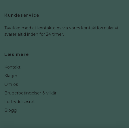
Kundeservice
Tøv ikke med at kontakte os via vores kontaktformular vi
svarer altid inden for 24 timer.
Læs mere
Kontakt
Klager
Om os
Brugerbetingelser & vilkår
Fortrydelsesret
Blogg