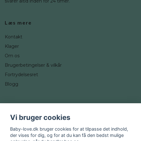
svarer altid inden for 24 timer.
Læs mere
Kontakt
Klager
Om os
Brugerbetingelser & vilkår
Fortrydelsesret
Blogg
Sociale medier
Vi bruger cookies
Instagram
Baby-love.dk bruger cookies for at tilpasse det indhold,
der vises for dig, og for at du kan få den bedst mulige