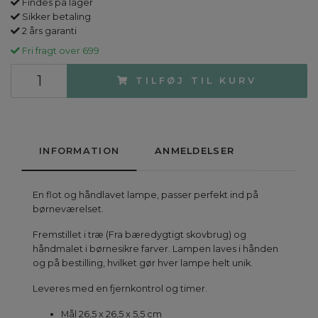
Findes på lager
Sikker betaling
2 års garanti
Fri fragt over 699
TILFØJ TIL KURV
INFORMATION
ANMELDELSER
En flot og håndlavet lampe, passer perfekt ind på
børneværelset.
Fremstillet i træ (Fra bæredygtigt skovbrug) og
håndmalet i børnesikre farver. Lampen laves i hånden
og på bestilling, hvilket gør hver lampe helt unik.
Leveres med en fjernkontrol og timer.
Mål 26,5 x 26,5 x 5,5 cm