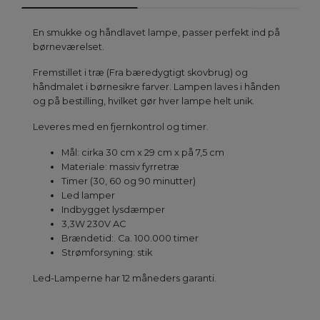
En smukke og håndlavet lampe, passer perfekt ind på
børneværelset.
Fremstillet i træ (Fra bæredygtigt skovbrug) og
håndmalet i børnesikre farver. Lampen laves i hånden
og på bestilling, hvilket gør hver lampe helt unik.
Leveres med en fjernkontrol og timer.
Mål: cirka 30 cm x 29 cm x på 7,5 cm
Materiale: massiv fyrretræ
Timer (30, 60 og 90 minutter)
Led lamper
Indbygget lysdæmper
3,3W 230V AC
Brændetid:. Ca. 100.000 timer
Strømforsyning: stik
Led-Lamperne har 12 måneders garanti.