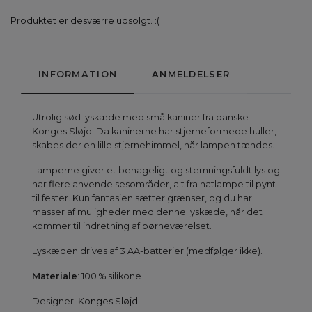
Produktet er desværre udsolgt. :(
INFORMATION
ANMELDELSER
Utrolig sød lyskæde med små kaniner fra danske
Konges Sløjd! Da kaninerne har stjerneformede huller,
skabes der en lille stjernehimmel, når lampen tændes.
Lamperne giver et behageligt og stemningsfuldt lys og
har flere anvendelsesområder, alt fra natlampe til pynt
til fester. Kun fantasien sætter grænser, og du har
masser af muligheder med denne lyskæde, når det
kommer til indretning af børneværelset.
Lyskæden drives af 3 AA-batterier (medfølger ikke).
M
ateriale
: 100 % silikone
Designer:
Konges Sløjd