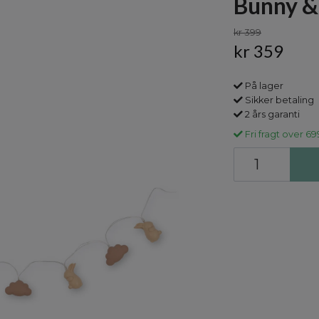
Bunny & 
kr 399
kr 359
På lager
Sikker betaling
2 års garanti
Fri fragt over 69