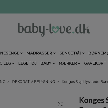
NESENGE
MADRASSER
SENGETØJ
BØRNEM
G LEG
LEGETØJ
BABY
MÆRKER
GAVEKORT
ING
DEKORATIV BELYSNING
Konges Sløjd, lyskæde Bunn
Konges S