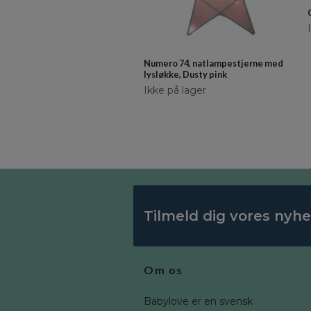
Numero 74, natlampestjerne med
lysløkke, Dusty pink
Ikke på lager
Tilmeld dig vores nyh
Om os
Babylove er en svensk