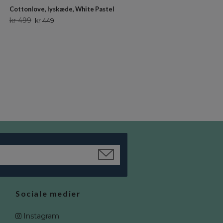
Cottonlove, lyskæde, White Pastel
Cottonlove, lyskæde, Soft Pow
kr 499
Ikke på lager
kr 449
Sociale medier
Instagram