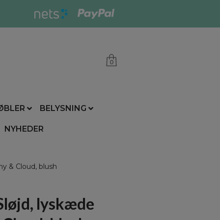
0
ØBLER
BELYSNING
NYHEDER
y & Cloud, blush
løjd, lyskæde