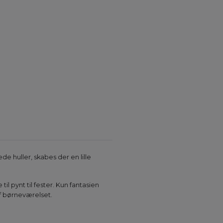
e huller, skabes der en lille
l pynt til fester. Kun fantasien
f børneværelset.