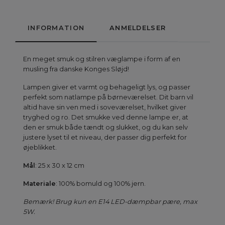
INFORMATION
ANMELDELSER
En meget smuk og stilren væglampe i form af en
musling fra danske Konges Sløjd!
Lampen giver et varmt og behageligt lys, og passer
perfekt som natlampe på børneværelset. Dit barn vil
altid have sin ven med i soveværelset, hvilket giver
tryghed og ro. Det smukke ved denne lampe er, at
den er smuk både tændt og slukket, og du kan selv
justere lyset til et niveau, der passer dig perfekt for
øjeblikket.
Mål
: 25 x 30 x 12 cm
Materiale
: 100% bomuld og 100% jern.
Bemærk! Brug kun en E14 LED-dæmpbar pære, max
5W.