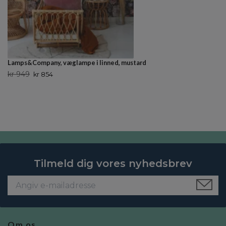
Lamps&Company, væglampe i linned, mustard
kr 949
kr 854
Tilmeld dig vores nyhedsbrev
Om os