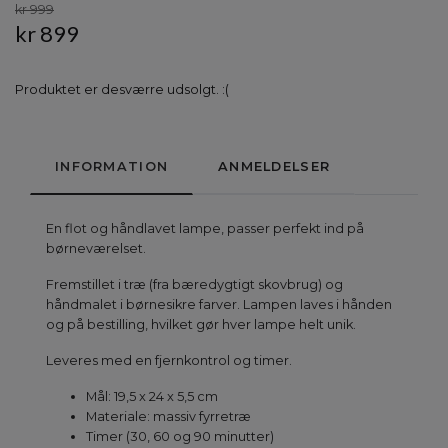
kr 999
kr 899
Produktet er desværre udsolgt. :(
INFORMATION
ANMELDELSER
En flot og håndlavet lampe, passer perfekt ind på
børneværelset.
Fremstillet i træ (fra bæredygtigt skovbrug) og
håndmalet i børnesikre farver. Lampen laves i hånden
og på bestilling, hvilket gør hver lampe helt unik.
Leveres med en fjernkontrol og timer.
Mål: 19,5 x 24 x 5,5 cm
Materiale: massiv fyrretræ
Timer (30, 60 og 90 minutter)