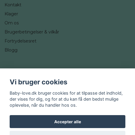
Kontakt
Klager
Om os
Brugerbetingelser & vilkår
Fortrydelsesret
Blogg
Sociale medier
Vi bruger cookies
Instagram
Baby-love.dk bruger cookies for at tilpasse det indhold,
der vises for dig, og for at du kan få den bedst mulige
oplevelse, når du handler hos os.
Accepter alle