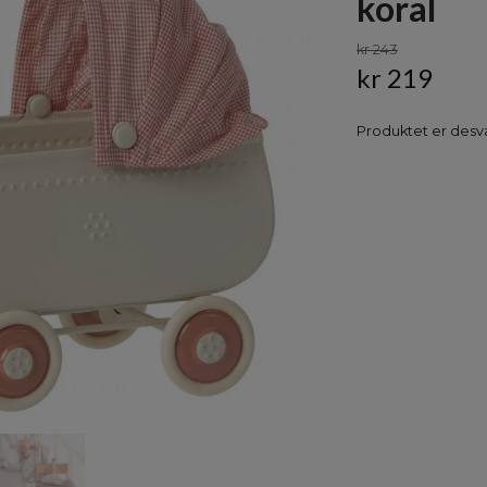
koral
kr 243
kr 219
Produktet er desvæ