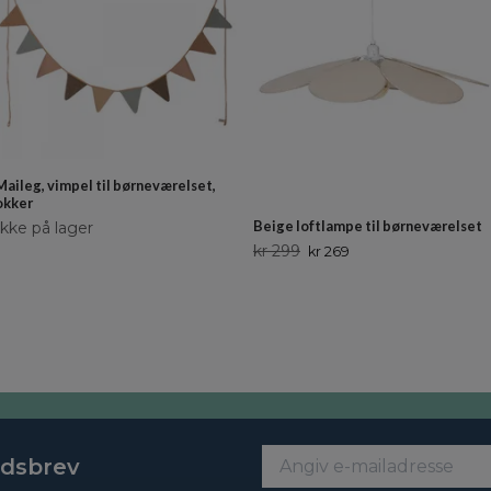
Maileg, vimpel til børneværelset,
okker
Beige loftlampe til børneværelset
Ikke på lager
kr 299
kr 269
edsbrev