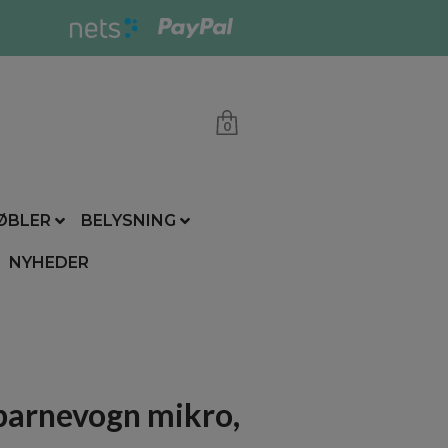
0
ØBLER
BELYSNING
NYHEDER
barnevogn mikro,