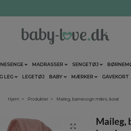
NESENGE
MADRASSER
SENGETØJ
BØRNEM
G LEG
LEGETØJ
BABY
MÆRKER
GAVEKORT
Hjem
Produkter
Maileg, barnevogn mikro, koral
Maileg, 