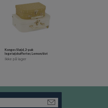
Børneseng Zora 120x200 cm, oli
kr 1 799
kr 1 619
Konges Sløjd, 2-pak
legetøjskufferter, Lemon/dot
Ikke på lager