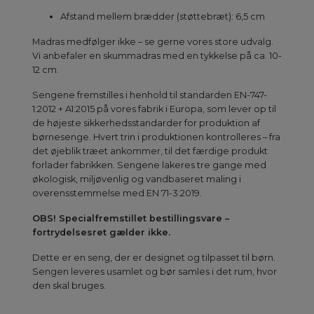
Afstand mellem brædder (støttebræt): 6,5 cm
Madras medfølger ikke – se gerne vores store udvalg.
Vi anbefaler en skummadras med en tykkelse på ca. 10-
12 cm.
Sengene fremstilles i henhold til standarden EN-747-
1:2012 + A1:2015 på vores fabrik i Europa, som lever op til
de højeste sikkerhedsstandarder for produktion af
børnesenge. Hvert trin i produktionen kontrolleres – fra
det øjeblik træet ankommer, til det færdige produkt
forlader fabrikken. Sengene lakeres tre gange med
økologisk, miljøvenlig og vandbaseret maling i
overensstemmelse med EN 71-3:2019.
OBS! Specialfremstillet bestillingsvare –
fortrydelsesret gælder ikke.
Dette er en seng, der er designet og tilpasset til børn.
Sengen leveres usamlet og bør samles i det rum, hvor
den skal bruges.