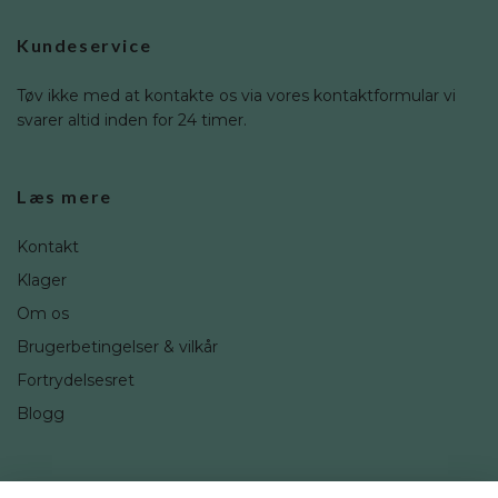
Kundeservice
Tøv ikke med at kontakte os via vores kontaktformular vi
svarer altid inden for 24 timer.
Læs mere
Kontakt
Klager
Om os
Brugerbetingelser & vilkår
Fortrydelsesret
Blogg
Sociale medier