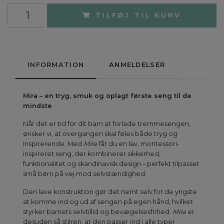
TILFØJ TIL KURV
INFORMATION
ANMELDELSER
Mira – en tryg, smuk og oplagt første seng til de
mindste
Når det er tid for dit barn at forlade tremmesengen,
ønsker vi, at overgangen skal føles både tryg og
inspirerende. Med
Mira
får du en lav, montessori-
inspireret seng, der kombinerer sikkerhed,
funktionalitet og skandinavisk design – perfekt tilpasset
små børn på vej mod selvstændighed.
Den lave konstruktion gør det nemt selv for de yngste
at komme ind og ud af sengen på egen hånd, hvilket
styrker barnets selvtillid og bevægelsesfrihed.
Mira
er
desuden så stilren, at den passer ind i alle typer