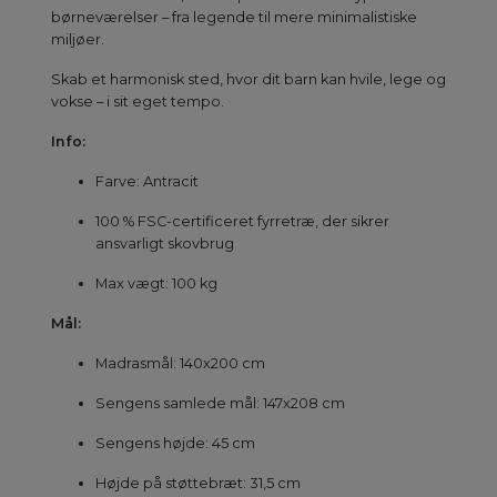
børneværelser – fra legende til mere minimalistiske
miljøer.
Skab et harmonisk sted, hvor dit barn kan hvile, lege og
vokse – i sit eget tempo.
Info:
Farve: Antracit
100 % FSC-certificeret fyrretræ, der sikrer
ansvarligt skovbrug
Max vægt: 100 kg
Mål:
Madrasmål: 140x200 cm
Sengens samlede mål: 147x208 cm
Sengens højde: 45 cm
Højde på støttebræt: 31,5 cm