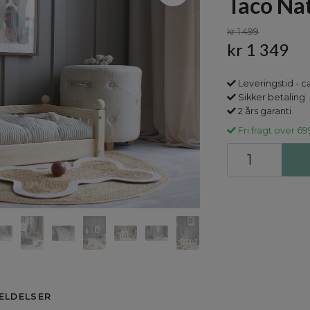
Taco Nat
kr 1 499
kr 1 349
Leveringstid - c
Sikker betaling
2 års garanti
Fri fragt over 69
ELDELSER