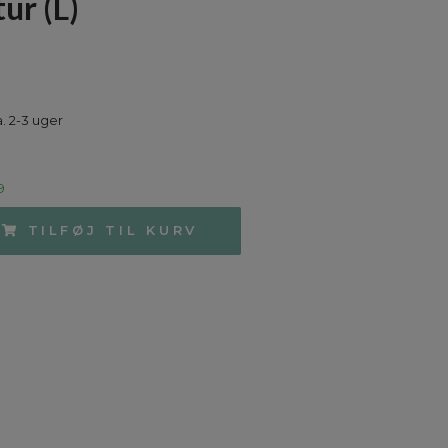
ur (L)
a. 2-3 uger
9
TILFØJ TIL KURV