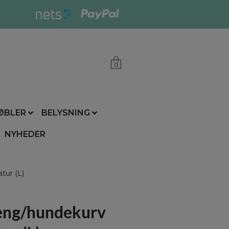
0
ØBLER
BELYSNING
NYHEDER
ur (L)
eng/hundekurv