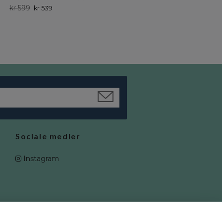
kr 599
kr 599
kr 539
kr 539
Sociale medier
Instagram