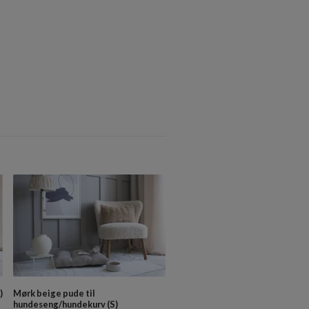
)
Mørk beige pude til
Beige pude til
hundeseng/hundekurv (S)
hundeseng/hundekurv (L)