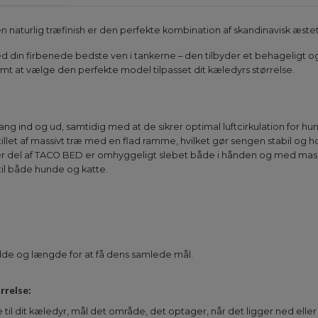
naturlig træfinish er den perfekte kombination af skandinavisk æsteti
d din firbenede bedste ven i tankerne – den tilbyder et behageligt o
 nemt at vælge den perfekte model tilpasset dit kæledyrs størrelse.
g ind og ud, samtidig med at de sikrer optimal luftcirkulation for hu
tillet af massivt træ med en flad ramme, hvilket gør sengen stabil og h
ver del af TACO BED er omhyggeligt slebet både i hånden og med maski
 til både hunde og katte.
de og længde for at få dens samlede mål.
rrelse:
 til dit kæledyr, mål det område, det optager, når det ligger ned eller 