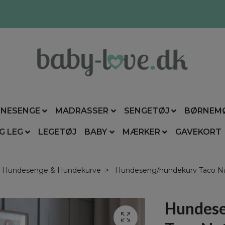
NESENGE
MADRASSER
SENGETØJ
BØRNEM
G LEG
LEGETØJ
BABY
MÆRKER
GAVEKORT
Hundesenge & Hundekurve
Hundeseng/hundekurv Taco Nat
Hundes