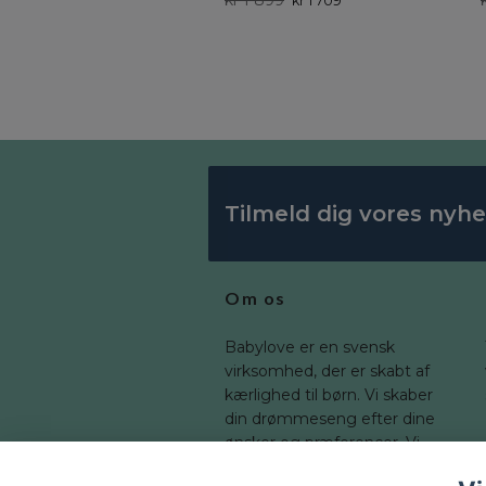
kr 1 899
kr 1 709
Tilmeld dig vores nyh
Om os
Babylove er en svensk
virksomhed, der er skabt af
kærlighed til børn. Vi skaber
din drømmeseng efter dine
ønsker og præferencer. Vi
tilbyder en bred vifte af