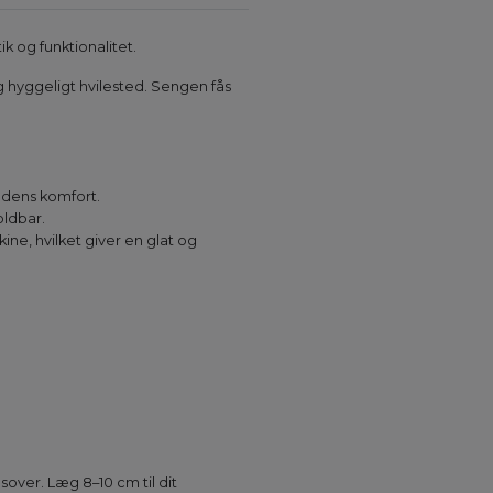
k og funktionalitet.
g hyggeligt hvilested. Sengen fås
ndens komfort.
oldbar.
ne, hvilket giver en glat og
sover. Læg 8–10 cm til dit