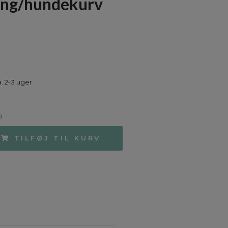
ng/hundekurv
a. 2-3 uger
9
TILFØJ TIL KURV