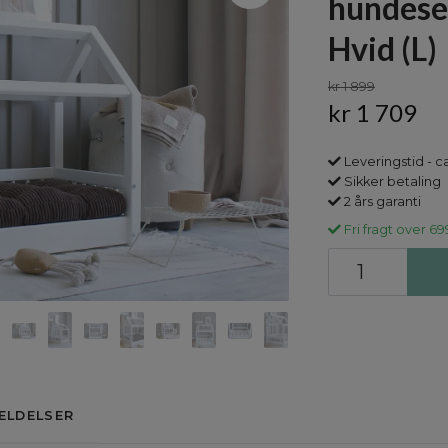
hundese
Hvid (L)
kr 1 899
kr 1 709
Leveringstid - c
Sikker betaling
2 års garanti
Fri fragt over 69
ELDELSER