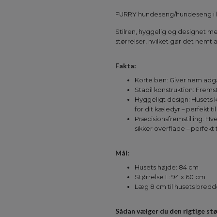
FURRY hundeseng/hundeseng i hvi
Stilren, hyggelig og designet me
størrelser, hvilket gør det nemt 
Fakta:
Korte ben: Giver nem adgan
Stabil konstruktion: Fremst
Hyggeligt design: Husets ko
for dit kæledyr – perfekt t
Præcisionsfremstilling: H
sikker overflade – perfekt
Mål:
Husets højde: 84 cm
Størrelse L: 94 x 60 cm
Læg 8 cm til husets bredd
Sådan vælger du den rigtige stø