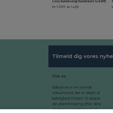
Cozy hundeseng/hundekurv Grå (M)
kr 1 599
kr 1 439
Tilmeld dig vores nyh
Om os
Babylove er en svensk
virksomhed, der er skabt af
kærlighed til børn. Vi skaber
din drømmeseng efter dine
ønsker og præferencer. Vi