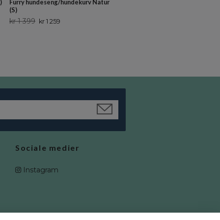
)
Furry hundeseng/hundekurv Natur
Furry hundeseng/hundekurv Grå 
(S)
kr 1 899
kr 1 709
kr 1 399
kr 1 259
Sociale medier
Instagram