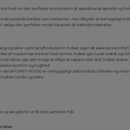
d finish er den perfekte kombination af skandinavisk æstetik og funkt
d din pelsede bedste ven i tankerne – den tilbyder et behageligt hvil
at vælge den perfekte model tilpasset dit kæledyrs størrelse.
g og sikrer optimal luftcirkulation, hvilket øger dit kæledyrs komfort.
illet af massivt træ med en flad ramme, hvilket gør huset stabilt og ho
nstruktion gør det muligt at tilføje et tæppe eller stof, hvilket skabe
il ekstra komfort og tryghed.
ver del af FURRY HOUSE er omhyggeligt slebet både i hånden og med ma
 til både hunde og katte.
e og længde for at få dets samlede mål.
rrelse: