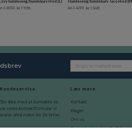
Cozy hundeseng/hundekurv Hvid (L)
Hundeseng/hundekurv Taco Hvid (M
kr 1 899
kr 1 499
kr 1 709
kr 1 349
edsbrev
Kundeservice
Læs mere
Tøv ikke med at kontakte os
Kontakt
via vores kontaktformular vi
Klager
svarer altid inden for 24 timer.
Om os
Brugerbetingelser & vilkår