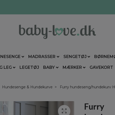
NESENGE
MADRASSER
SENGETØJ
BØRNEM
G LEG
LEGETØJ
BABY
MÆRKER
GAVEKORT
Hundesenge & Hundekurve
Furry hundeseng/hundekurv Hv
Furry