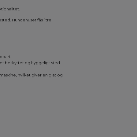
ionalitet.
ested. Hundehuset fås i tre
ldbart.
r et beskyttet og hyggeligt sted
skine, hvilket giver en glat og