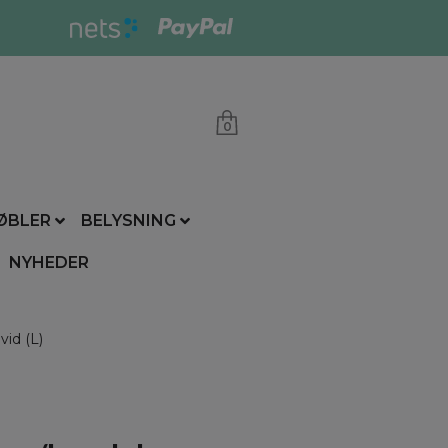
0
ØBLER
BELYSNING
NYHEDER
id (L)