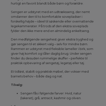
hurtigt en favorit blandt både børn og forældre.
Sengen er udstyret med en udtræksseng, der nemt
omdanner den til to komfortable sovepladser i
forskellig højde – ideel til søskende eller overnattende
legekammerater. På trods af den ekstra soveplads
fylder den ikke mere end en almindelig enkeltseng.
Den medfølgende sengehest giver ekstra tryghed og
gør sengen til et sikkert valg – selv for mindre børn.
Rammen er udstyret med fleksible lameller i birk, som
giver høj komfort og tåler daglig brug. Under sengen
finder du desuden rummelige skuffer – perfekte til
praktisk opbevaring af sengetøj, legetøj eller tøj.
Et tidløst, stabilt og praktisk møbel, der vokser med
barnets behov – både dag og nat.
Tilvalg:
Sengen fås i følgende farver: Hvid, natur
(lakeret), grå, antracit, kashmir og oliven.