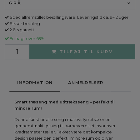
GRÅ
Specialfremstillet bestillingsvare. Leveringstid ca. 9–12 uger.
Sikker betaling
2 års garanti
Fri fragt over 699
TILFØJ TIL KURV
INFORMATION
ANMELDELSER
Smart træseng med udtræksseng – perfekt til
mindre rum!
Denne funktionelle seng i massivt fyrretræ er en
gennemtænkt løsning til børneværelset, hvor hver
kvadratmeter tæller. Takket være det kompakte
design passer den perfekt i mindre rum og bliver