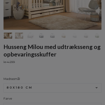
Husseng Milou med udtræksseng og
opbevaringsskuffer
kr 4 299
Madrasmål
80X180 CM
Farve