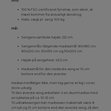
Info:
100 % FSC-certificeret fyrretræ, som sikrer, at
træet kommer fra ansvarligt skovbrug.
Maks. vægt pr. seng: 100 kg
Mål:
Sengens samlede højde: 212 cm
Sengens fås i følgende madrasmål: 80x180 cm,
80x200 cm, 90x190 cm og 90x200 cm
Højde på sengehest: 45,5 cm
Madrasmål for den nederste seng er 10 cm
kortere end for den øverste
Madras medfølger ikke, men tag gerne et kig i vores
store udvalg.
Til den øverste seng anbefaler vi en skummadras med
en tykkelse på ca. 10–12 cm.
Til udtrækssengen bør madrassen maksimalt være 8
cm tyk og 10 cm kortere end den øverste seng, så den