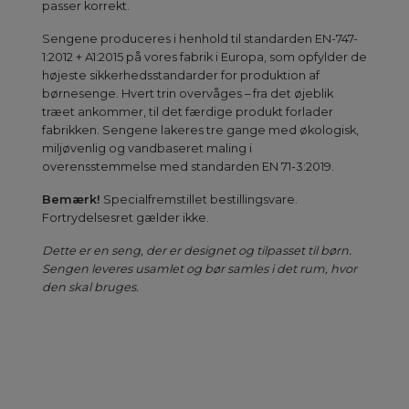
passer korrekt.
Sengene produceres i henhold til standarden EN-747-
1:2012 + A1:2015 på vores fabrik i Europa, som opfylder de
højeste sikkerhedsstandarder for produktion af
børnesenge. Hvert trin overvåges – fra det øjeblik
træet ankommer, til det færdige produkt forlader
fabrikken. Sengene lakeres tre gange med økologisk,
miljøvenlig og vandbaseret maling i
overensstemmelse med standarden EN 71-3:2019.
Bemærk!
Specialfremstillet bestillingsvare.
Fortrydelsesret gælder ikke.
Dette er en seng, der er designet og tilpasset til børn.
Sengen leveres usamlet og bør samles i det rum, hvor
den skal bruges.