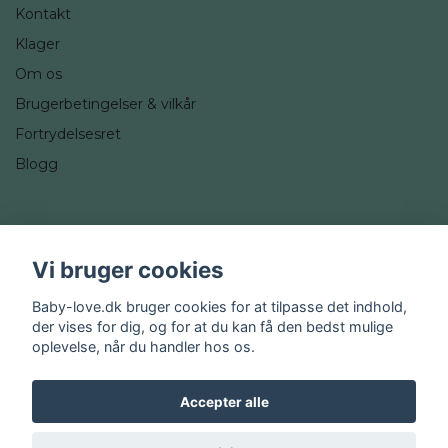
Kontakt
Klager
Om os
Brugerbetingelser & vilkår
Fortrydelsesret
Blogg
Sociale medier
Vi bruger cookies
Instagram
Baby-love.dk bruger cookies for at tilpasse det indhold,
der vises for dig, og for at du kan få den bedst mulige
oplevelse, når du handler hos os.
Accepter alle
© 2026 Baby-love.dk