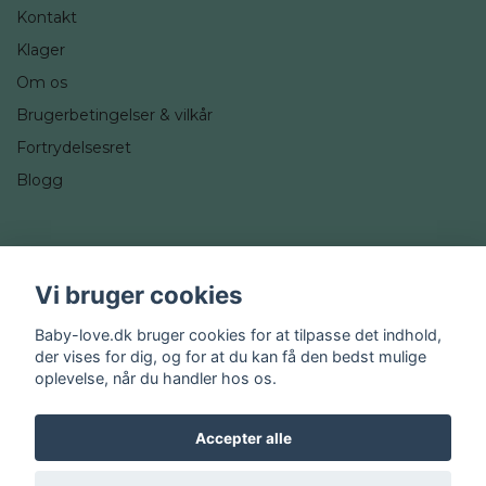
Kontakt
Klager
Om os
Brugerbetingelser & vilkår
Fortrydelsesret
Blogg
Sociale medier
Vi bruger cookies
Instagram
Baby-love.dk bruger cookies for at tilpasse det indhold,
der vises for dig, og for at du kan få den bedst mulige
oplevelse, når du handler hos os.
Accepter alle