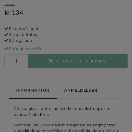
kr 149
kr 134
Findes på lager
Sikker betaling
2 års garanti
Fri fragt over 699
TILFØJ TIL KURV
INFORMATION
ANMELDELSER
Gå ikke glip af dette fantastiske musselintæppe fra
danske That’s Mine.
Kommer i en 2-pak med et meget smukt engmønster.
Nussekludene er perfekte at have på skulderen, når du