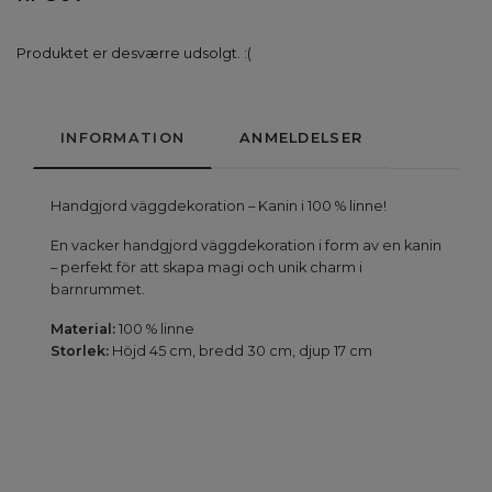
Produktet er desværre udsolgt. :(
INFORMATION
ANMELDELSER
Handgjord väggdekoration – Kanin i 100 % linne!
En vacker handgjord väggdekoration i form av en kanin
– perfekt för att skapa magi och unik charm i
barnrummet.
Material:
100 % linne
Storlek:
Höjd 45 cm, bredd 30 cm, djup 17 cm