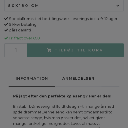
80X180 CM
Specialfremstillet bestillingsvare. Leveringstid ca. 9–12 uger.
Sikker betaling
2 års garanti
Fri fragt over 699
TILFØJ TIL KURV
INFORMATION
ANMELDELSER
På jagt efter den perfekte køjeseng? Her er den!
En stabil børneseng i stilfuldt design – til mange år med
søde drømme! Denne seng kan nemt omdannes til to
separate senge, hvis man ønsker det, hvilket giver
mange forskellige muligheder. Lavet af massivt