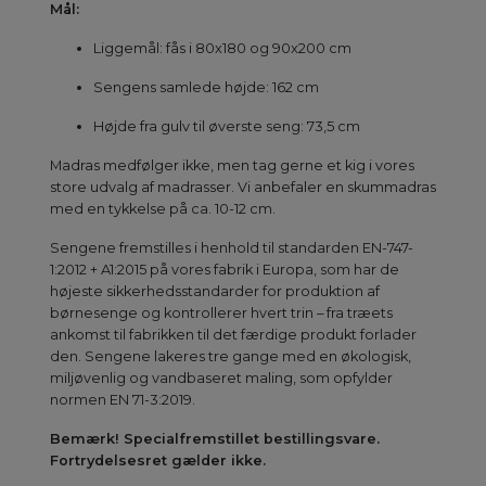
Mål:
Liggemål: fås i 80x180 og 90x200 cm
Sengens samlede højde: 162 cm
Højde fra gulv til øverste seng: 73,5 cm
Madras medfølger ikke, men tag gerne et kig i vores
store udvalg af madrasser. Vi anbefaler en skummadras
med en tykkelse på ca. 10-12 cm.
Sengene fremstilles i henhold til standarden EN-747-
1:2012 + A1:2015 på vores fabrik i Europa, som har de
højeste sikkerhedsstandarder for produktion af
børnesenge og kontrollerer hvert trin – fra træets
ankomst til fabrikken til det færdige produkt forlader
den. Sengene lakeres tre gange med en økologisk,
miljøvenlig og vandbaseret maling, som opfylder
normen EN 71-3:2019.
Bemærk!
Specialfremstillet bestillingsvare.
Fortrydelsesret gælder ikke.