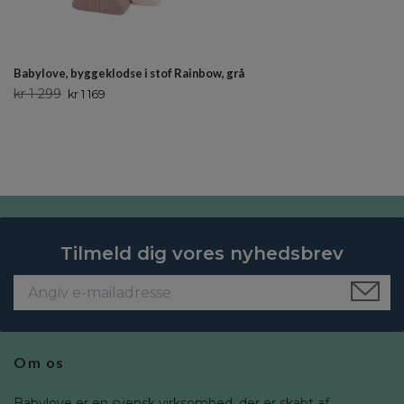
Babylove, byggeklodse i stof Rainbow, grå
kr 1 299
kr 1 169
Tilmeld dig vores nyhedsbrev
Om os
Babylove er en svensk virksomhed, der er skabt af