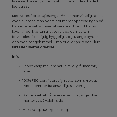
fyrretræ, hvilket gør den stabil og solid. Ideel både til
leg og søvn.
Med vores flotte køjeseng
Lula
har man virkelig tænkt
over, hvordan man bedst optimerer opbevaringen på
børneværelset. Vi lover, at sengen bliver dit barns
favorit – og ikke kun til at sove i, da den let kan
forvandles til en rigtig hyggelig krog. Mange pynter
den med sengehimmel, vimpler eller lyskæder – kun
fantasien sætter grænser.
Info:
Farve: Vælg mellem natur, hvid, grå, kashmir,
oliven
100% FSC-certificeret fyrretræ, som sikrer, at
træet kommer fra ansvarligt skovbrug
Støttebrættet på øverste seng og stigen kan
monteres på valgfri side
Maks. vægt: 100 kg pr. seng