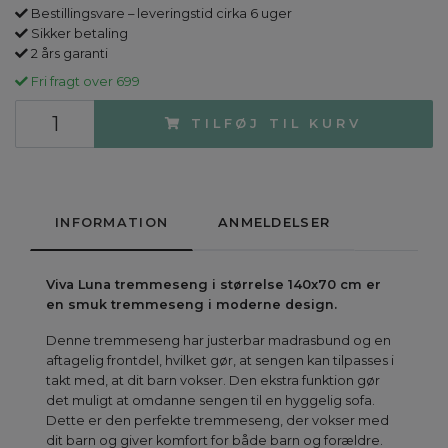
Bestillingsvare – leveringstid cirka 6 uger
Sikker betaling
2 års garanti
Fri fragt over 699
TILFØJ TIL KURV
INFORMATION
ANMELDELSER
Viva Luna tremmeseng i størrelse 140x70 cm er
en smuk tremmeseng i moderne design.
Denne tremmeseng har justerbar madrasbund og en
aftagelig frontdel, hvilket gør, at sengen kan tilpasses i
takt med, at dit barn vokser. Den ekstra funktion gør
det muligt at omdanne sengen til en hyggelig sofa.
Dette er den perfekte tremmeseng, der vokser med
dit barn og giver komfort for både barn og forældre.