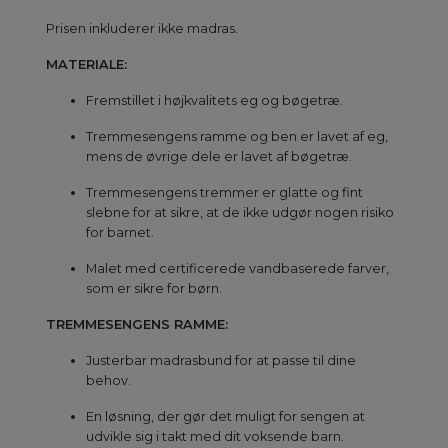
Prisen inkluderer ikke madras.
MATERIALE:
Fremstillet i højkvalitets eg og bøgetræ.
Tremmesengens ramme og ben er lavet af eg,
mens de øvrige dele er lavet af bøgetræ.
Tremmesengens tremmer er glatte og fint
slebne for at sikre, at de ikke udgør nogen risiko
for barnet.
Malet med certificerede vandbaserede farver,
som er sikre for børn.
TREMMESENGENS RAMME:
Justerbar madrasbund for at passe til dine
behov.
En løsning, der gør det muligt for sengen at
udvikle sig i takt med dit voksende barn.