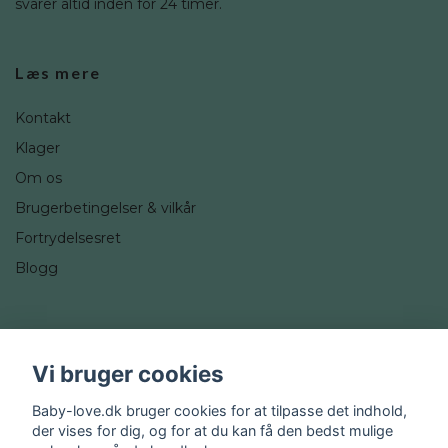
svarer altid inden for 24 timer.
Læs mere
Kontakt
Klager
Om os
Brugerbetingelser & vilkår
Fortrydelsesret
Blogg
Sociale medier
Vi bruger cookies
Instagram
Baby-love.dk bruger cookies for at tilpasse det indhold,
der vises for dig, og for at du kan få den bedst mulige