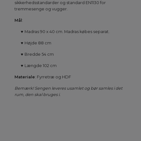
sikkerhedsstandarder og standard EN1130 for
tremmesenge og vugger.
Mål
:
♥
Madras 90 x 40 cm. Madras købes separat.
♥
Højde 88 cm
♥
Bredde 54 cm
♥
Længde 102 cm
Materiale
: Fyrretræ og HDF
Bemærk! Sengen leveres usamlet og bør samles i det
rum, den skal bruges i.