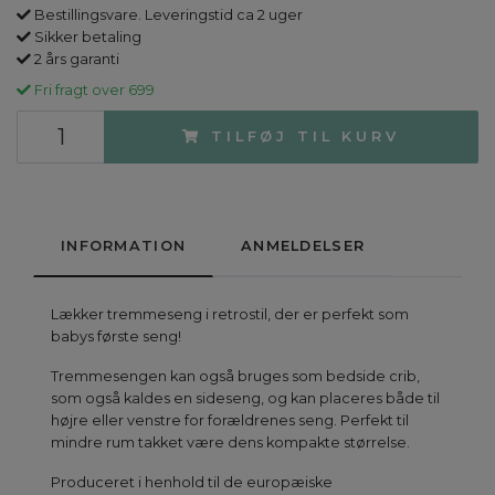
Bestillingsvare. Leveringstid ca 2 uger
Sikker betaling
2 års garanti
Fri fragt over 699
TILFØJ TIL KURV
INFORMATION
ANMELDELSER
Lækker tremmeseng i retrostil, der er perfekt som
babys første seng!
Tremmesengen kan også bruges som bedside crib,
som også kaldes en sideseng, og kan placeres både til
højre eller venstre for forældrenes seng. Perfekt til
mindre rum takket være dens kompakte størrelse.
Produceret i henhold til de europæiske