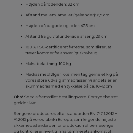
Højden på fodenden: 32 cm
Afstand mellem lameller (gelænder): 6,5 cm
Højden på bagside og sider: 47,5 cm
Afstand fra gulv til underside af seng: 29 cm
100 % FSC-certificeret fyrretræ, som sikrer, at
træet kommer fra ansvarligt skovbrug
Maks. belastning: 100 kg
Madras medfølger ikke, men tag gerne et kig på
vores store udvalg af madrasser. Vi anbefaler en
skummadras med en tykkelse på ca. 10–12 cm
Obs!
Specialfremstillet bestillingsvare. Fortrydelsesret
gælder ikke.
Sengene produceres efter standarden EN-747-1:2012 +
A1:2015 på vores fabrik i Europa, som følger de højeste
sikkerhedsstandarder for produktion af børnesenge
og kontrollerer hvert trin fra tømmerets ankomst til