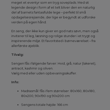
meget et eventyr som en tryg soveplads. Med sit
legende design i form af et telt bliver den en naturlig
del af barnets fantasifulde lege – perfekt til små
opdagelsesrejsende, der lige er begyndt at udforske
verden på egen hånd.
En seng, der ikke kun giver en god nats søvn, men også
inviterer til leg, læsning og rolige stunder i et trygt og
inspirerende miljø. Et favoritsted i børneværelset – fra
allerførste øjeblik.
Tilvalg:
Sengen fås i følgende farver: Hvid, grå, natur (lakeret),
antracit, kashmir og oliven.
Vælg med eller uden opbevaringsskuffer.
Info:
Madrasmål: fås i fem størrelser: 80x160, 80x180,
80x200, 90x190 og 90x200 cm
Sengens totale højde: 166 cm