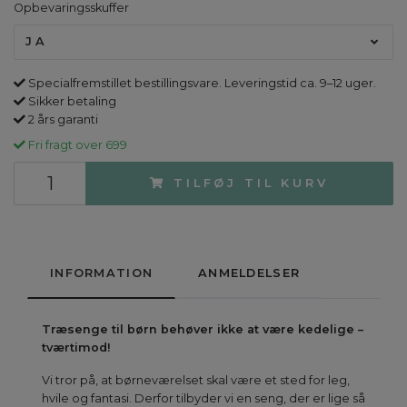
Opbevaringsskuffer
JA
Specialfremstillet bestillingsvare. Leveringstid ca. 9–12 uger.
Sikker betaling
2 års garanti
Fri fragt over 699
TILFØJ TIL KURV
INFORMATION
ANMELDELSER
Træsenge til børn behøver ikke at være kedelige –
tværtimod!
Vi tror på, at børneværelset skal være et sted for leg,
hvile og fantasi. Derfor tilbyder vi en seng, der er lige så