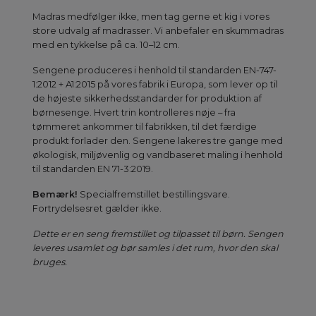
Madras medfølger ikke, men tag gerne et kig i vores
store udvalg af madrasser. Vi anbefaler en skummadras
med en tykkelse på ca. 10–12 cm.
Sengene produceres i henhold til standarden EN-747-
1:2012 + A1:2015 på vores fabrik i Europa, som lever op til
de højeste sikkerhedsstandarder for produktion af
børnesenge. Hvert trin kontrolleres nøje – fra
tømmeret ankommer til fabrikken, til det færdige
produkt forlader den. Sengene lakeres tre gange med
økologisk, miljøvenlig og vandbaseret maling i henhold
til standarden EN 71-3:2019.
Bemærk!
Specialfremstillet bestillingsvare.
Fortrydelsesret gælder ikke.
Dette er en seng fremstillet og tilpasset til børn. Sengen
leveres usamlet og bør samles i det rum, hvor den skal
bruges.