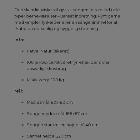
Den skandinaviske stil gør, at sengen passer ind i alle
typer børneværelser – uanset indretning. Pynt gerne
med vimpler, lyskæder eller en sengehimmel for at
skabe en personlig og hyggelig stemning.
Info:
Farve: Natur (lakeret)
100 % FSC-certificeret fyrretræ, der sikrer
ansvarligt skovbrug
Maks. vægt: 100 kg
Mål:
Madrasmål: 80x180 cm
Sengens ydre mål: 188x87 cm
Sengen starter i en højde på 48 cm
Samlet højde: 220 cm