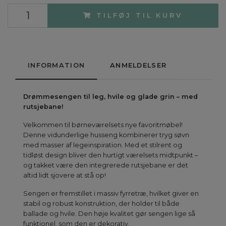
TILFØJ TIL KURV
INFORMATION
ANMELDELSER
Drømmesengen til leg, hvile og glade grin – med
rutsjebane!
Velkommen til børneværelsets nye favoritmøbel!
Denne vidunderlige husseng kombinerer tryg søvn
med masser af legeinspiration. Med et stilrent og
tidløst design bliver den hurtigt værelsets midtpunkt –
og takket være den integrerede rutsjebane er det
altid lidt sjovere at stå op!
Sengen er fremstillet i massiv fyrretræ, hvilket giver en
stabil og robust konstruktion, der holder til både
ballade og hvile. Den høje kvalitet gør sengen lige så
funktionel, som den er dekorativ.