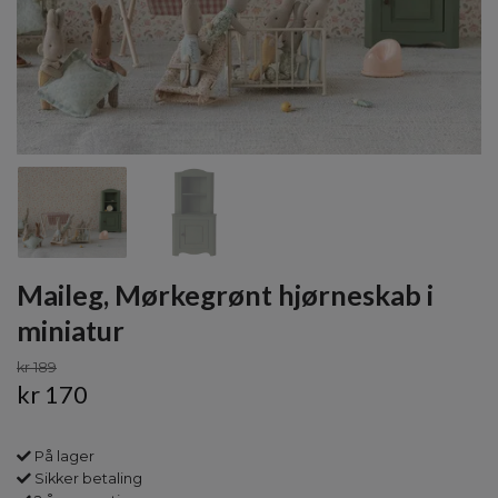
Maileg, Mørkegrønt hjørneskab i
miniatur
kr 189
kr 170
På lager
Sikker betaling