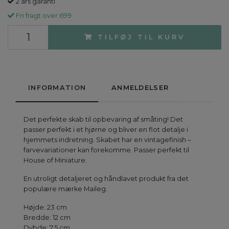
2 års garanti
Fri fragt over 699
TILFØJ TIL KURV
INFORMATION
ANMELDELSER
Det perfekte skab til opbevaring af småting! Det
passer perfekt i et hjørne og bliver en flot detalje i
hjemmets indretning. Skabet har en vintagefinish –
farvevariationer kan forekomme. Passer perfekt til
House of Miniature.
En utroligt detaljeret og håndlavet produkt fra det
populære mærke Maileg.
Højde: 23 cm
Bredde: 12 cm
Dybde: 7,5 cm