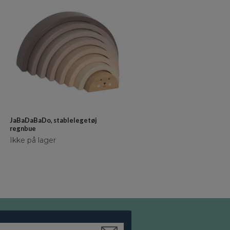
Maileg, Badeværelse til dukkeh
Ikke på lager
JaBaDaBaDo, stablelegetøj
regnbue
Ikke på lager