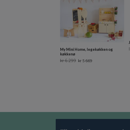
My Mini Home, legekøkken og
køkkenø
kr 6 299
kr 5 669