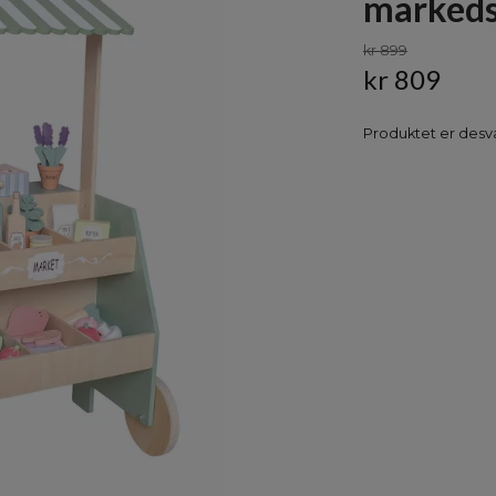
marked
kr 899
kr 809
Produktet er desvæ