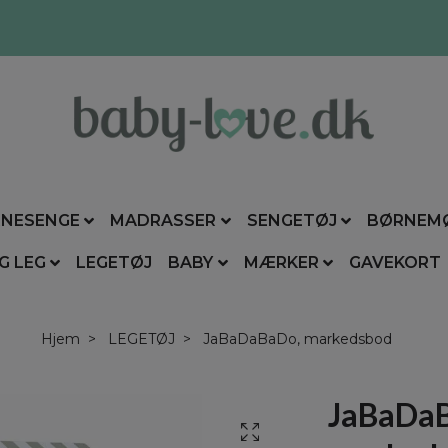
NESENGE
MADRASSER
SENGETØJ
BØRNEM
G LEG
LEGETØJ
BABY
MÆRKER
GAVEKORT
Hjem
LEGETØJ
JaBaDaBaDo, markedsbod
JaBaDa