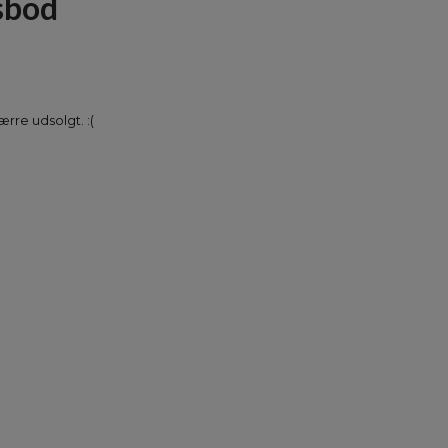
sbod
rre udsolgt. :(