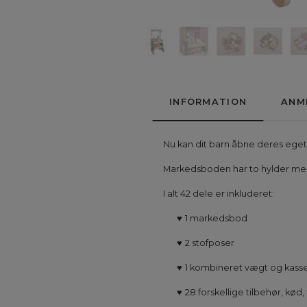
INFORMATION
ANM
Nu kan dit barn åbne deres eg
Markedsboden har to hylder med 
I alt 42 dele er inkluderet:
♥
1 markedsbod
♥
2 stofposer
♥
1 kombineret vægt og kass
♥
28 forskellige tilbehør, kød,