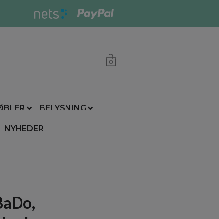
0
ØBLER
BELYSNING
NYHEDER
BaDo,