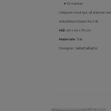
♥
10 mønter
Udstyret med hjul, så stativet nem
Anbefales til børn fra 3 år.
Mål
: 40 x 40 x 79 cm.
Materiale
: Træ
Designer:
JaBaDaBaDo