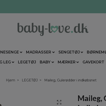
NESENGE
MADRASSER
SENGETØJ
BØRNEM
G LEG
LEGETØJ
BABY
MÆRKER
GAVEKORT
Hjem
LEGETØJ
Maileg, Gulerødder i indkøbsnet
Maileg, 