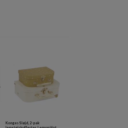
Konges Sløjd, 2-pak
Konges Sløjd, 2-pak legetøjskuf
legetøjskufferter, Lemon/dot
Swan