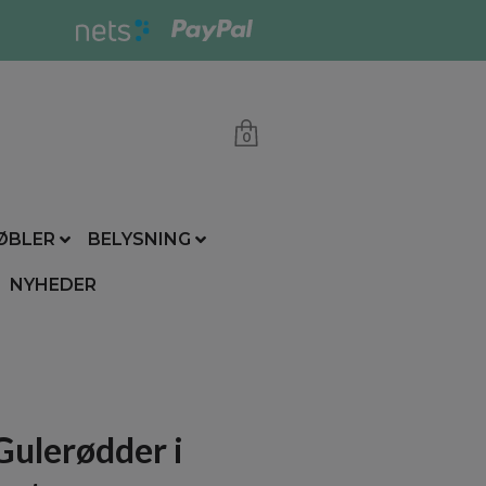
0
ØBLER
BELYSNING
NYHEDER
Gulerødder i