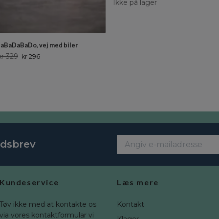
Ikke på lager
JaBaDaBaDo, vej med biler
kr 329
kr 296
edsbrev
Kundeservice
Læs mere
Tøv ikke med at kontakte os
Kontakt
via vores kontaktformular vi