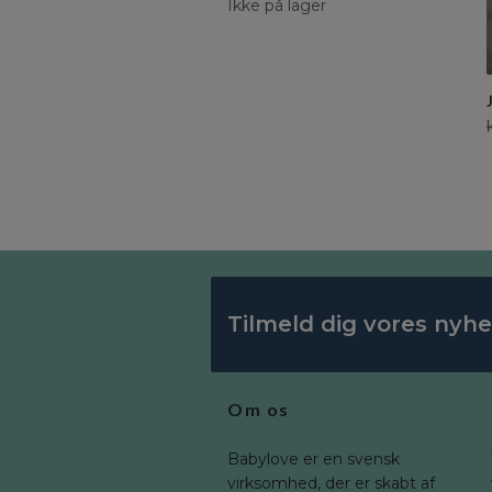
Ikke på lager
Tilmeld dig vores nyh
Om os
Babylove er en svensk
virksomhed, der er skabt af