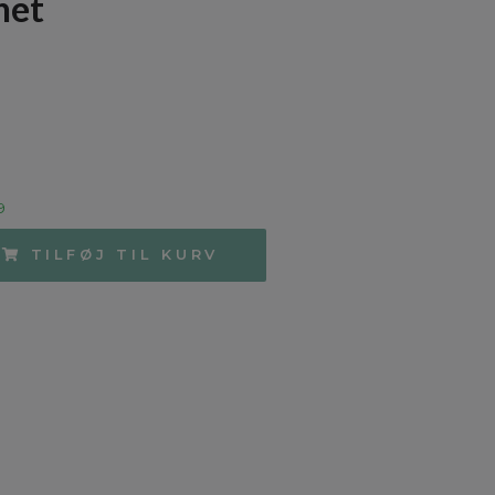
net
9
TILFØJ TIL KURV