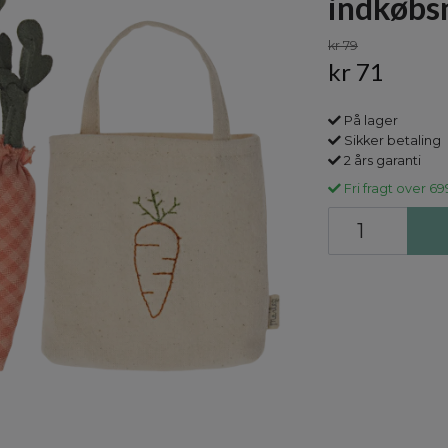
indkøbs
kr 79
kr 71
På lager
Sikker betaling
2 års garanti
Fri fragt over 69