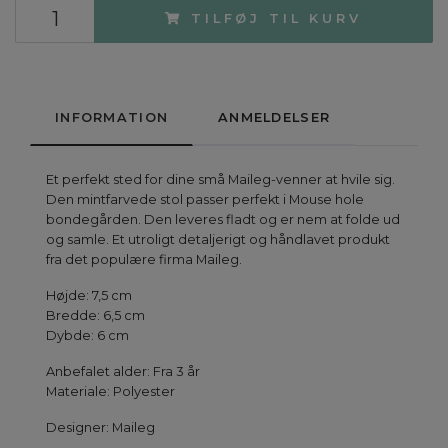
TILFØJ TIL KURV
INFORMATION
ANMELDELSER
Et perfekt sted for dine små Maileg-venner at hvile sig.
Den mintfarvede stol passer perfekt i Mouse hole
bondegården. Den leveres fladt og er nem at folde ud
og samle. Et utroligt detaljerigt og håndlavet produkt
fra det populære firma Maileg.
Højde: 7,5 cm
Bredde: 6,5 cm
Dybde: 6 cm
Anbefalet alder: Fra 3 år
Materiale: Polyester
Designer: Maileg