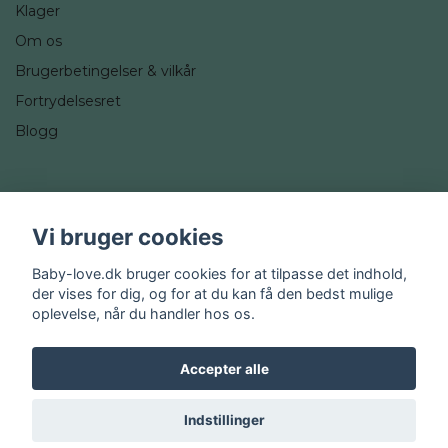
Klager
Om os
Brugerbetingelser & vilkår
Fortrydelsesret
Blogg
Sociale medier
Vi bruger cookies
Instagram
Baby-love.dk bruger cookies for at tilpasse det indhold,
der vises for dig, og for at du kan få den bedst mulige
oplevelse, når du handler hos os.
Accepter alle
© 2026 Baby-love.dk
Indstillinger