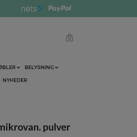
0
ØBLER
BELYSNING
NYHEDER
mikrovan. pulver