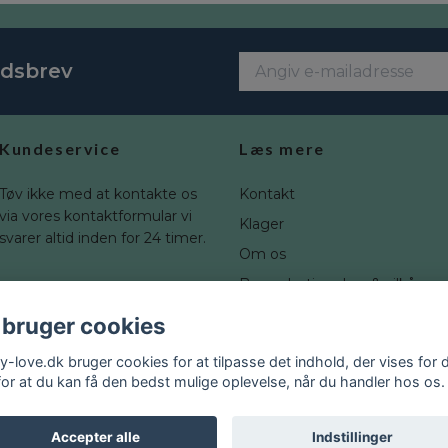
edsbrev
Kundeservice
Læs mere
Tøv ikke med at kontakte os
Kontakt
via vores kontaktformular vi
Klager
svarer altid inden for 24 timer.
Om os
Brugerbetingelser & vilkår
Fortrydelsesret
 bruger cookies
Blogg
y-love.dk bruger cookies for at tilpasse det indhold, der vises for d
for at du kan få den bedst mulige oplevelse, når du handler hos os.
Accepter alle
Indstillinger