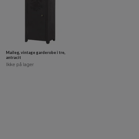
Maileg, vintage garderobe i tre,
antracit
Ikke på lager
Hundeseng/hundekurv Taco Grå 
kr 1 299
kr 1 169