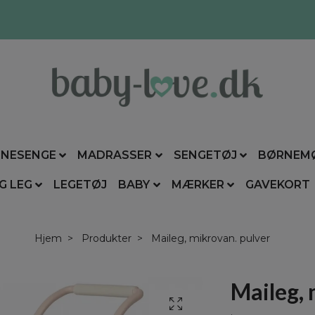
NESENGE
MADRASSER
SENGETØJ
BØRNEM
G LEG
LEGETØJ
BABY
MÆRKER
GAVEKORT
Hjem
Produkter
Maileg, mikrovan. pulver
Maileg, 