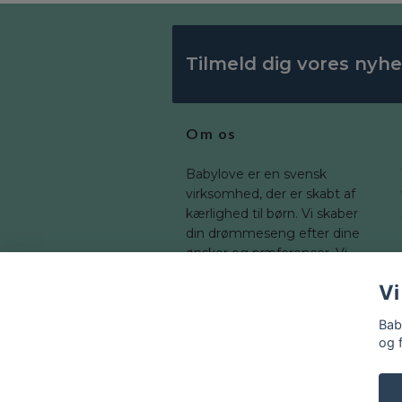
Tilmeld dig vores nyh
Om os
Babylove er en svensk
virksomhed, der er skabt af
kærlighed til børn. Vi skaber
din drømmeseng efter dine
ønsker og præferencer. Vi
tilbyder en bred vifte af
Vi
dimensioner, som du kan
tilpasse til dit barns værelse.
Bab
og 
© 2026 Baby-love.dk