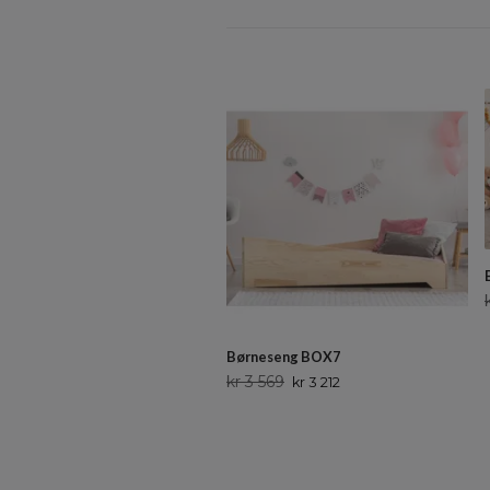
Børneseng BOX7
kr 3 569
kr 3 212