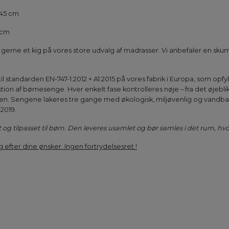
 45 cm
 cm
gerne et kig på vores store udvalg af madrasser. Vi anbefaler en sk
 standarden EN-747-1:2012 + A1:2015 på vores fabrik i Europa, som opfy
ion af børnesenge. Hver enkelt fase kontrolleres nøje – fra det øjebli
ken. Sengene lakeres tre gange med økologisk, miljøvenlig og vandba
2019.
 og tilpasset til børn. Den leveres usamlet og bør samles i det rum, hv
g efter dine ønsker. Ingen fortrydelsesret !