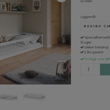
kr 1 999
Liggemål
80X180 C
Specialfremstille
12 uger.
Sikker betaling
2 års garanti
Fri fragt over 69