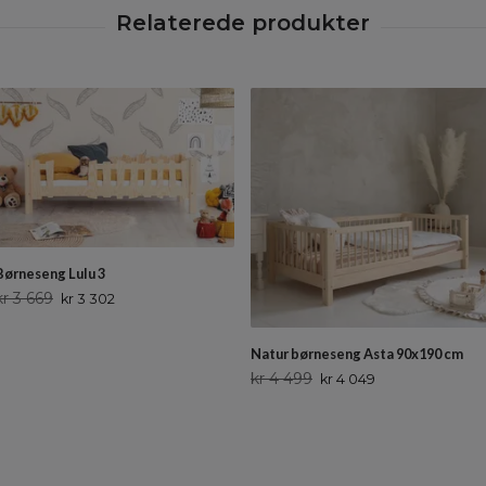
Børneseng Lulu 3
kr 3 669
kr 3 302
Natur børneseng Asta 90x190 cm
kr 4 499
kr 4 049