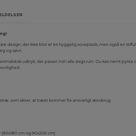
ELDELSER
eng!
dløst design, der ikke blot er en hyggelig soveplads, men også en stilful
leg og søvn.
nimalistisk udtryk, der passer ind i alle slags rum. Du kan nemt pynt
rsonlighed.
retræ, som sikrer, at træet kommer fra ansvarligt skovbrug
ser (80x180 cm og 90x200 cm)