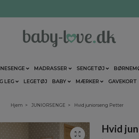
NESENGE
MADRASSER
SENGETØJ
BØRNEM
G LEG
LEGETØJ
BABY
MÆRKER
GAVEKORT
Hjem
JUNIORSENGE
Hvid juniorseng Petter
Hvid jun