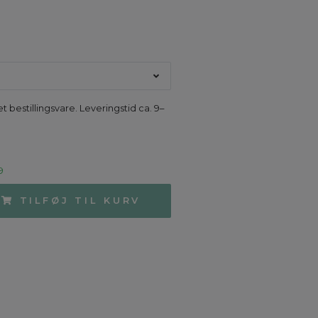
M
t bestillingsvare. Leveringstid ca. 9–
9
TILFØJ TIL KURV