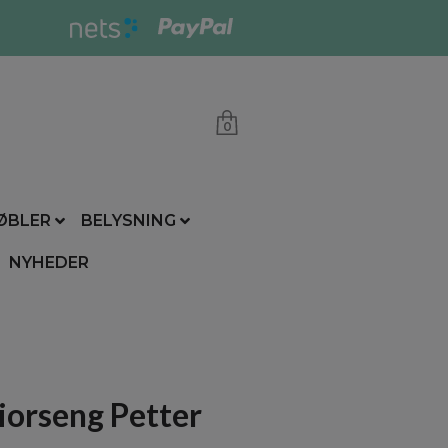
0
ØBLER
BELYSNING
NYHEDER
iorseng Petter