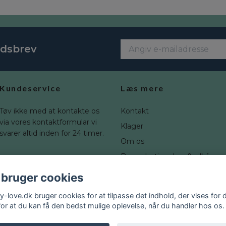
edsbrev
Kundeservice
Læs mere
Tøv ikke med at kontakte os
Kontakt
via vores kontaktformular vi
Klager
svarer altid inden for 24 timer.
Om os
Brugerbetingelser & vilkår
Fortrydelsesret
 bruger cookies
Blogg
y-love.dk bruger cookies for at tilpasse det indhold, der vises for d
for at du kan få den bedst mulige oplevelse, når du handler hos os.