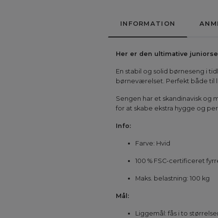
INFORMATION
ANM
Her er den ultimative juniors
En stabil og solid børneseng i ti
børneværelset. Perfekt både til 
Sengen har et skandinavisk og mi
for at skabe ekstra hygge og pe
Info:
Farve: Hvid
100 % FSC-certificeret fyr
Maks. belastning: 100 kg
Mål:
Liggemål: fås i to størrel