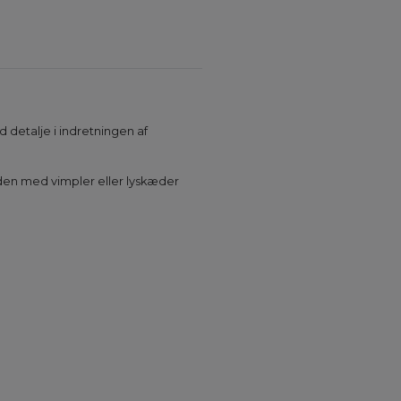
d detalje i indretningen af
e den med vimpler eller lyskæder