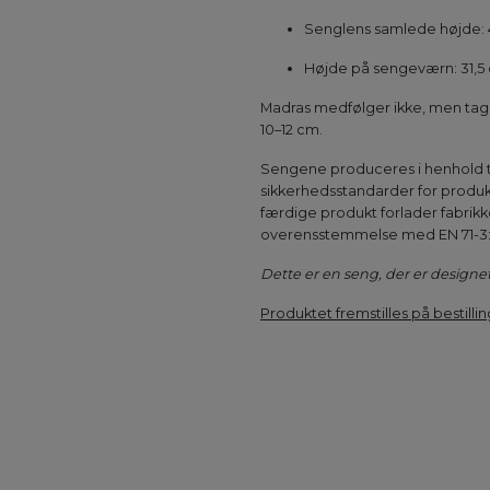
Senglens samlede højde:
Højde på sengeværn: 31,5
Madras medfølger ikke, men tag 
10–12 cm.
Sengene produceres i henhold til
sikkerhedsstandarder for produkt
færdige produkt forlader fabrik
overensstemmelse med EN 71-3:
Dette er en seng, der er designet
Produktet fremstilles på bestillin