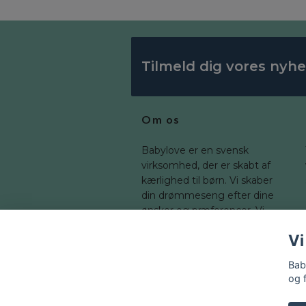
Tilmeld dig vores nyh
Om os
Babylove er en svensk
virksomhed, der er skabt af
kærlighed til børn. Vi skaber
din drømmeseng efter dine
ønsker og præferencer. Vi
tilbyder en bred vifte af
Vi
dimensioner, som du kan
tilpasse til dit barns værelse.
Bab
og 