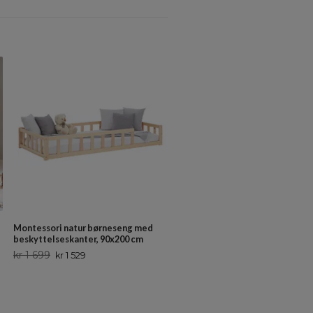
Børneseng Zora 120x200 cm, hvi
kr 1 799
kr 1 619
Montessori natur børneseng med
beskyttelseskanter, 90x200 cm
kr 1 699
kr 1 529