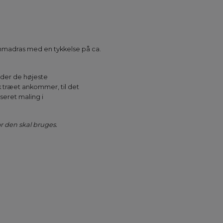
ummadras med en tykkelse på ca.
lder de højeste
k træet ankommer, til det
seret maling i
or den skal bruges.