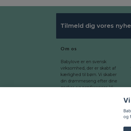
Tilmeld dig vores nyh
Om os
Babylove er en svensk
virksomhed, der er skabt af
kærlighed til børn. Vi skaber
din drømmeseng efter dine
ønsker og præferencer. Vi
tilbyder en bred vifte af
Vi
dimensioner, som du kan
tilpasse til dit barns værelse.
Bab
og 