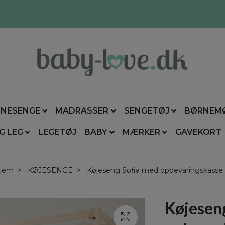
NESENGE
MADRASSER
SENGETØJ
BØRNEM
G LEG
LEGETØJ
BABY
MÆRKER
GAVEKORT
jem
KØJESENGE
Køjeseng Sofia med opbevaringskasse
Køjesen