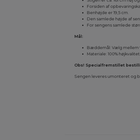
Stigen er ca. 161 cm høj o
Forsiden af opbevaringska
Benhøjde er 19,5 cm.
Den samlede højde af seng
For sengens samlede større
Mål:
Bæddemål: Vælg mellem 9
Materiale: 100% højkvalitet
Obs! Specialfremstillet bestil
Sengen leveres umonteret og bør