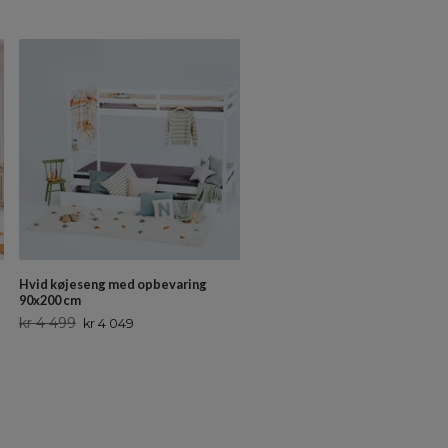
Hvid køjeseng med opbevaring
90x200 cm
kr 4 499
kr 4 049
Maileg picnic sæt
Ikke på lager