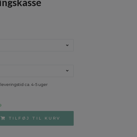
ingskasse
M
 leveringstid ca. 4-5 uger
9
TILFØJ TIL KURV