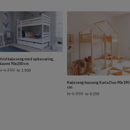
Hvid køjeseng med opbevaring,
Naomi 90x200 cm
kr 4 399
kr 3 959
Køjeseng husseng Karla Duo 90x190
cm
kr 6 999
kr 6 299