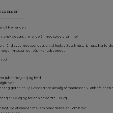
ELDELSER
eng? Her er den!
kandinavisk design, til mange år med søde drømme!
t håndlavet med stor passion, af højkvalitets limtræ. Limtræ har fordelen
er nogen knaster, der påvirker udseendet.
itet!
rvet (ubearbejdet) og hvid.
gfri side.
n tag gerne et kig i vores store udvalg af madrasser. Vi anbefaler 
seng er 60 kg og for den nederste 100 kg.
 højt, og afstanden mellem brædderne er 5 cm bred.