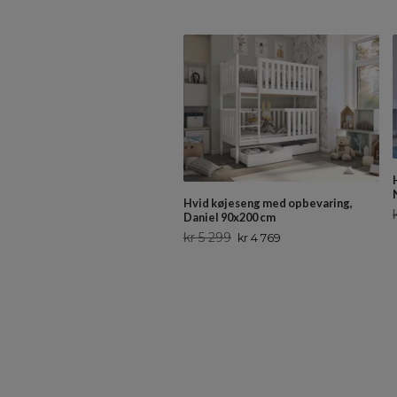
Hvid køjeseng med opbevaring,
Daniel 90x200 cm
kr 5 299
kr 4 769