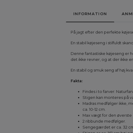
INFORMATION
ANM
På jagt efter den perfekte køjes
En stabil køjeseng i stilfuldt s
Denne fantastiske køjeseng er hel
det ikke revner, og at der ikke 
En stabil og smuk seng af høj kval
Fakta:
Findes i to farver: Naturfa
Stigen kan monteres på val
Madras medfølger ikke, me
ca. 10-12 cm.
Max vægt for den øverste 
2 ribbunde medfølger.
Sengegærdet er ca. 32 cm