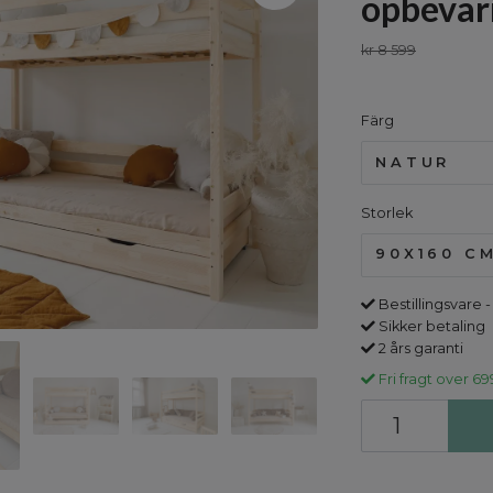
opbevar
kr 8 599
Färg
NATUR
Storlek
90X160 C
Bestillingsvare -
Sikker betaling
2 års garanti
Fri fragt over 69