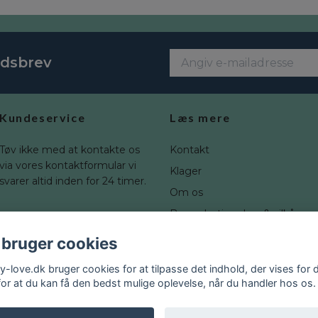
edsbrev
Kundeservice
Læs mere
Tøv ikke med at kontakte os
Kontakt
via vores kontaktformular vi
Klager
svarer altid inden for 24 timer.
Om os
Brugerbetingelser & vilkår
Fortrydelsesret
 bruger cookies
Blogg
y-love.dk bruger cookies for at tilpasse det indhold, der vises for d
for at du kan få den bedst mulige oplevelse, når du handler hos os.