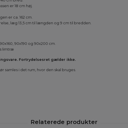
g 40 cm bred.
ssen er 18 cm høj.
en er ca. 162 cm.
lse, læg 13,5 cm til længden og 9 cm til bredden.
0x160, 90x190 og 90x200 cm.
s limtræ
lingsvare. Fortrydelsesret gælder ikke.
 samles i det rum, hvor den skal bruges.