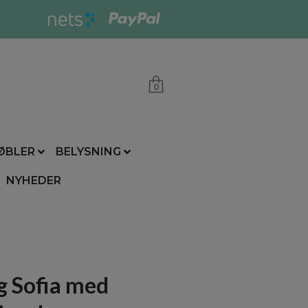
0
ØBLER
BELYSNING
NYHEDER
g Sofia med