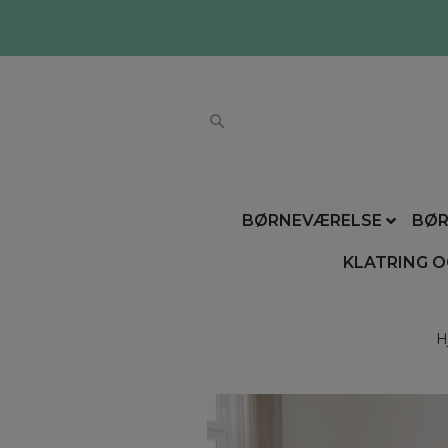
BØRNEVÆRELSE
BØR
KLATRING O
H