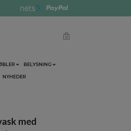
0
ØBLER
BELYSNING
NYHEDER
 vask med