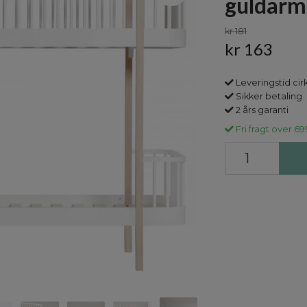
guldarm
kr 181
kr 163
Leveringstid cir
Sikker betaling
2 års garanti
Fri fragt over 69