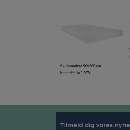
Skummadras 90x200 cm
kr 1 199
kr 1 079
Tilmeld dig vores nyh