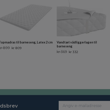
Topmadras til barneseng, Latex 2 cm
Vandtæt vådliggerlagen til
barneseng
kr 899
kr 809
kr 369
kr 332
edsbrev