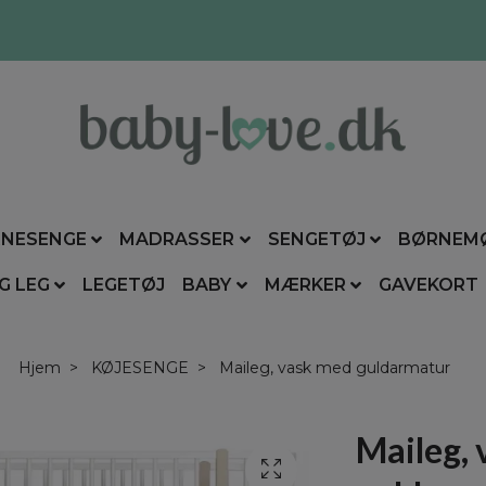
NESENGE
MADRASSER
SENGETØJ
BØRNEM
G LEG
LEGETØJ
BABY
MÆRKER
GAVEKORT
Hjem
KØJESENGE
Maileg, vask med guldarmatur
Maileg,