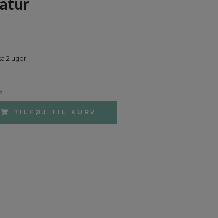
atur
ka 2 uger
9
TILFØJ TIL KURV