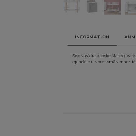
INFORMATION
ANM
Sød vask fra danske Maileg. Vask
ejendele til vores små venner. Må