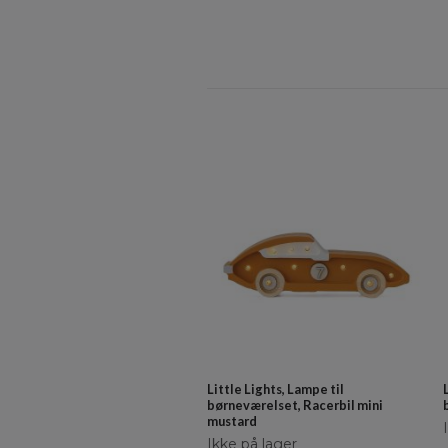
Little Lights, Lampe til
børneværelset, Racerbil mini
mustard
Ikke på lager