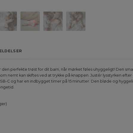
ELDELSER
 perfekte trøst for dit barn, når mørket føles uhyggeligt! Den smar
 – som nemt kan skiftes ved at trykke på knappen. Justér lysstyrken ef
B-C og har en indbygget timer på 15 minutter. Den bløde og hyggelige
engetid.
ger)