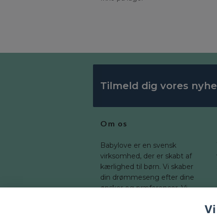
Tilmeld dig vores nyh
Om os
Babylove er en svensk
virksomhed, der er skabt af
kærlighed til børn. Vi skaber
din drømmeseng efter dine
ønsker og præferencer. Vi
tilbyder en bred vifte af
Vi
dimensioner, som du kan