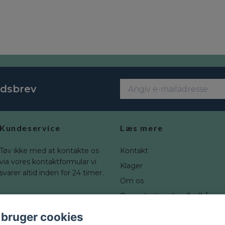
edsbrev
Kundeservice
Læs mere
Tøv ikke med at kontakte os
Kontakt
via vores kontaktformular vi
Klager
svarer altid inden for 24 timer.
Om os
Brugerbetingelser & vilkår
Fortrydelsesret
 bruger cookies