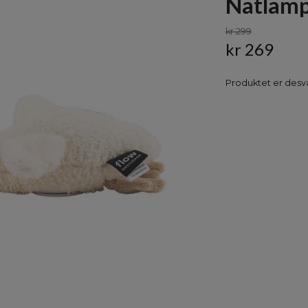
Natlamp
kr 299
kr 269
Produktet er desvæ