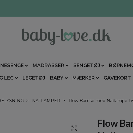
NESENGE
MADRASSER
SENGETØJ
BØRNEM
G LEG
LEGETØJ
BABY
MÆRKER
GAVEKORT
BELYSNING
NATLAMPER
Flow Bamse med Natlampe Li
Flow Ba