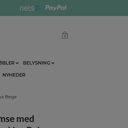
0
ØBLER
BELYSNING
NYHEDER
va Beige
mse med