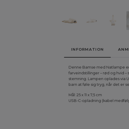
INFORMATION
ANM
Denne Bamse med Natlampe er den
farveindstillinger – rød og hvid
stemning. Lampen oplades via US
barn at føle sig tryg, når det er s
Mål: 25 x 11 x 7,5 cm
USB-C-opladning (kabel medføl