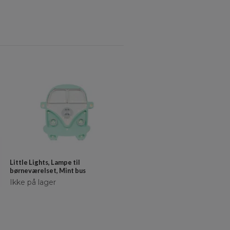
Little Lights, Lampe til
børneværelset, Mint bus
Ikke på lager
Little Lights, Lampe til
børneværelset, Løve rainbow re
Ikke på lager