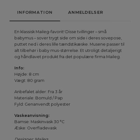
INFORMATION
ANMELDELSER
En klassisk Maileg-favorit! Disse tvillinger – små
babymus – sover trygt side om side i deres sovepose,
puttet ned i deres lille tændstikæske. Musene passer til
alt tilbehør i baby mus-størrelse. Et utroligt detaljerigt
og håndlavet produkt fra det populære firma Maileg.
Info:
Højde: 8 cm
Vægt: 80 gram
Anbefalet alder: Fra 3 år
Materiale: Bomuld / Pap
Fyld: Genanvendt polyester
Vaskeanvisning:
Bamse: Maskinvask 30 °C
Æske: Overfladevask
Designer: Maileg