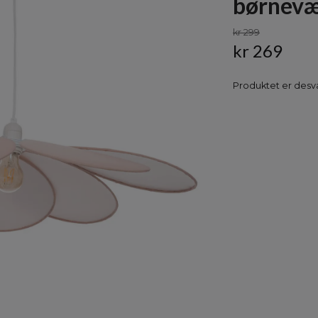
børnevæ
kr 299
kr 269
Produktet er desvæ