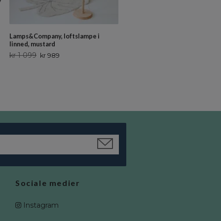
y
Lamps&Company, loftslampe i fl
brun
Lamps&Company, loftslampe i
kr 1 099
kr 989
linned, mustard
kr 1 099
kr 989
Sociale medier
Instagram