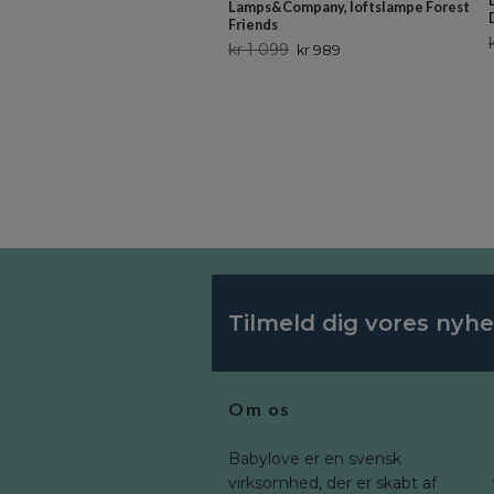
Lamps&Company, loftslampe Forest
Friends
kr 1 099
kr 989
Tilmeld dig vores nyh
Om os
Babylove er en svensk
virksomhed, der er skabt af