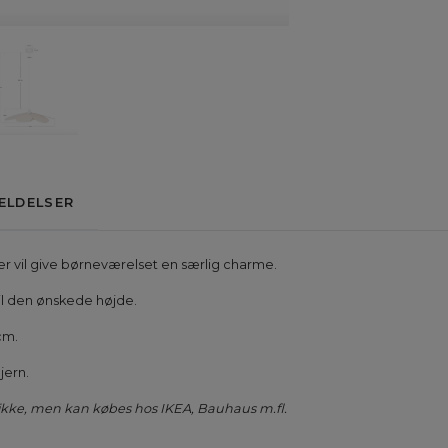
ELDELSER
er vil give børneværelset en særlig charme.
il den ønskede højde.
cm.
jern.
ke, men kan købes hos IKEA, Bauhaus m.fl.