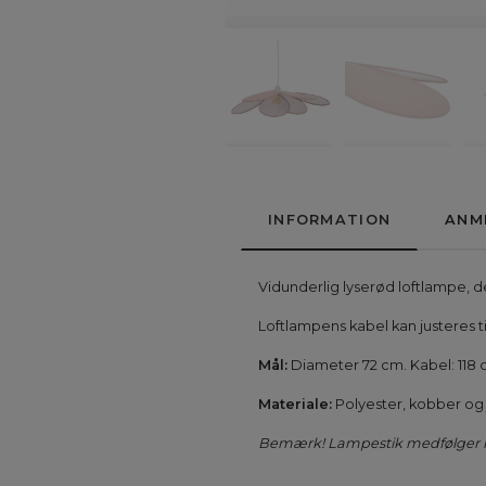
INFORMATION
ANM
Vidunderlig lyserød loftlampe, d
Loftlampens kabel kan justeres t
Mål:
Diameter 72 cm. Kabel: 118 
Materiale:
Polyester, kobber og 
Bemærk! Lampestik medfølger ik