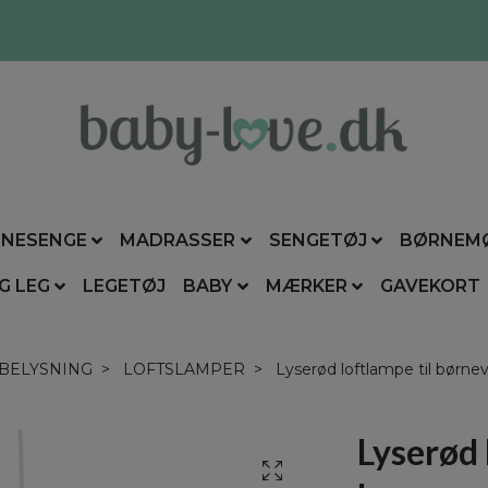
NESENGE
MADRASSER
SENGETØJ
BØRNEM
G LEG
LEGETØJ
BABY
MÆRKER
GAVEKORT
BELYSNING
LOFTSLAMPER
Lyserød loftlampe til børne
Lyserød 