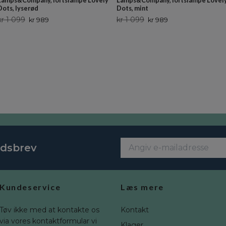
Lamps&Company, loftslampe Lovely
Lamps&Company, loftslampe Lovel
Dots, lyserød
Dots, mint
kr 1 099
kr 1 099
kr 989
kr 989
edsbrev
Kundeservice
Læs mere
Tøv ikke med at kontakte os
Kontakt
via vores kontaktformular vi
Klager