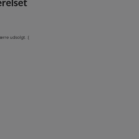
relset
rre udsolgt. :(