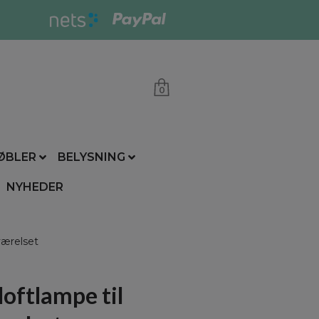
0
ØBLER
BELYSNING
NYHEDER
værelset
loftlampe til