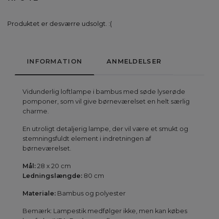
Produktet er desværre udsolgt. :(
INFORMATION
ANMELDELSER
Vidunderlig loftlampe i bambus med søde lyserøde
pomponer, som vil give børneværelset en helt særlig
charme.
En utroligt detaljerig lampe, der vil være et smukt og
stemningsfuldt element i indretningen af
børneværelset.
Mål:
28 x 20 cm
Ledningslængde:
80 cm
Materiale:
Bambus og polyester
Bemærk: Lampestik medfølger ikke, men kan købes