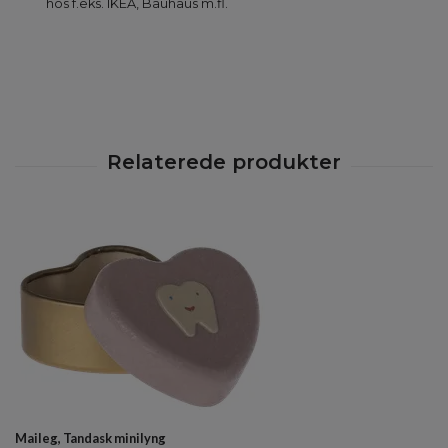
hos f.eks. IKEA, Bauhaus m.fl.
Maileg, Tandask minilyng