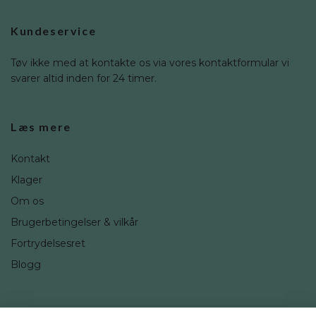
Kundeservice
Tøv ikke med at kontakte os via vores kontaktformular vi
svarer altid inden for 24 timer.
Læs mere
Kontakt
Klager
Om os
Brugerbetingelser & vilkår
Fortrydelsesret
Blogg
Sociale medier