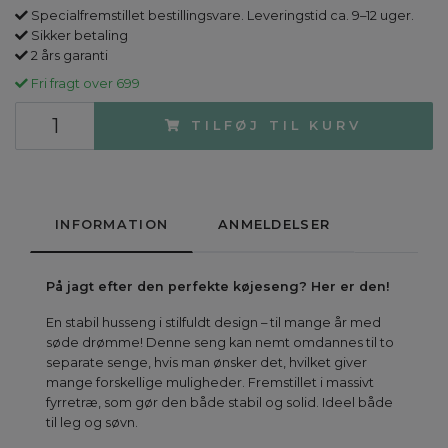
Specialfremstillet bestillingsvare. Leveringstid ca. 9–12 uger.
Sikker betaling
2 års garanti
Fri fragt over 699
TILFØJ TIL KURV
INFORMATION
ANMELDELSER
På jagt efter den perfekte køjeseng? Her er den!
En stabil husseng i stilfuldt design – til mange år med
søde drømme! Denne seng kan nemt omdannes til to
separate senge, hvis man ønsker det, hvilket giver
mange forskellige muligheder. Fremstillet i massivt
fyrretræ, som gør den både stabil og solid. Ideel både
til leg og søvn.