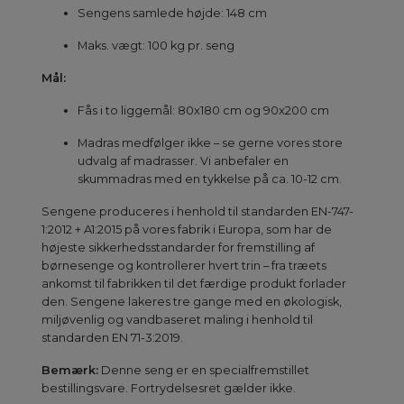
Sengens samlede højde: 148 cm
Maks. vægt: 100 kg pr. seng
Mål:
Fås i to liggemål: 80x180 cm og 90x200 cm
Madras medfølger ikke – se gerne vores store
udvalg af madrasser. Vi anbefaler en
skummadras med en tykkelse på ca. 10-12 cm.
Sengene produceres i henhold til standarden EN-747-
1:2012 + A1:2015 på vores fabrik i Europa, som har de
højeste sikkerhedsstandarder for fremstilling af
børnesenge og kontrollerer hvert trin – fra træets
ankomst til fabrikken til det færdige produkt forlader
den. Sengene lakeres tre gange med en økologisk,
miljøvenlig og vandbaseret maling i henhold til
standarden EN 71-3:2019.
Bemærk:
Denne seng er en specialfremstillet
bestillingsvare. Fortrydelsesret gælder ikke.