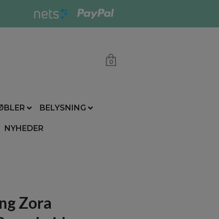
0
ØBLER
BELYSNING
NYHEDER
ng Zora