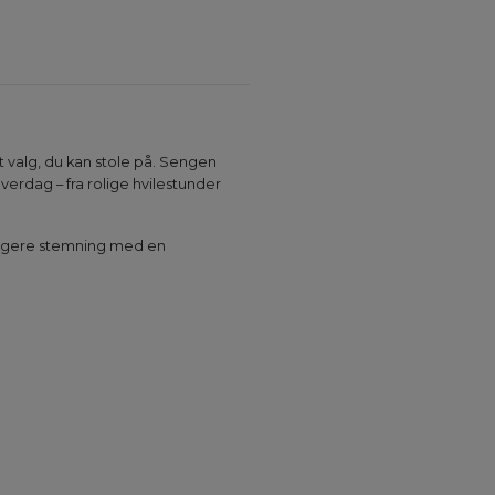
t valg, du kan stole på. Sengen
 hverdag – fra rolige hvilestunder
eligere stemning med en