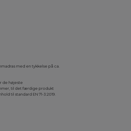
kummadras med en tykkelse på ca.
ar de højeste
mer, til det færdige produkt
old til standard EN 71-3:2019.