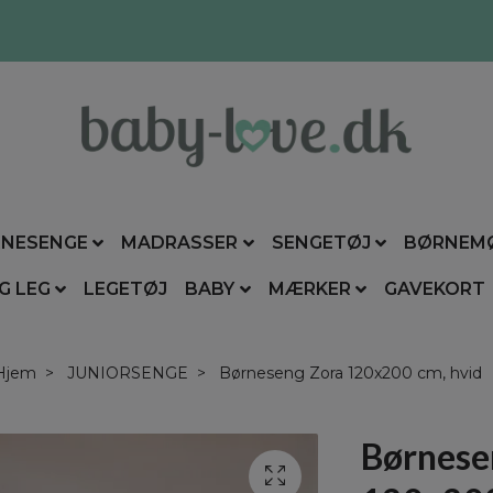
NESENGE
MADRASSER
SENGETØJ
BØRNEM
G LEG
LEGETØJ
BABY
MÆRKER
GAVEKORT
Hjem
JUNIORSENGE
Børneseng Zora 120x200 cm, hvid
Børnese