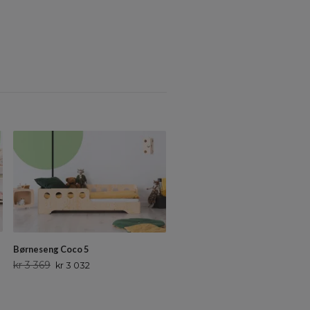
Børneseng Coco 5
kr 3 369
kr 3 032
Børneseng Bailey 120x200 cm