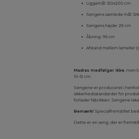
Liggemål: 120x200 cm
Sengens samlede mål: 12
Sengens højde: 29 cm
Åbning: 116 cm
Afstand mellem lameller (s
Madras medfølger ikke
, men t
10–12 cm.
Sengene er produceret i henhold 
sikkerhedsstandarder for produk
forlader fabrikken. Sengene lake
Bemærk!
Specialfremstillet best
Dette er en seng, der er fremstil