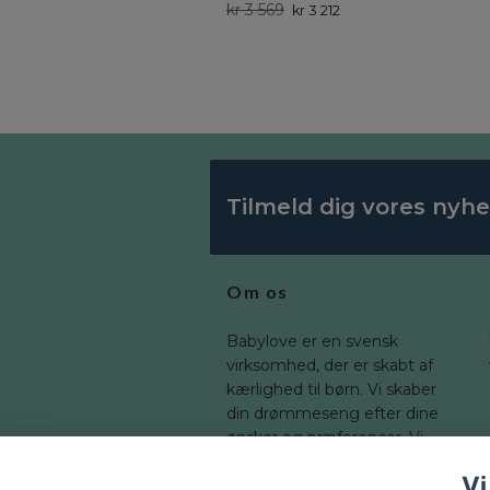
kr 3 569
kr 3 212
Tilmeld dig vores nyh
Om os
Babylove er en svensk
virksomhed, der er skabt af
kærlighed til børn. Vi skaber
din drømmeseng efter dine
ønsker og præferencer. Vi
tilbyder en bred vifte af
Vi
dimensioner, som du kan