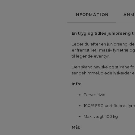
INFORMATION
ANM
En tryg og tidløs juniorseng ti
Leder du efter en juniorseng, de
er fremstillet i massiv fyrretræ og
til legende eventyr.
Den skandinaviske og stilrene f
sengehimmel, bløde lyskæder elle
Info:
Farve: Hvid
100 % FSC-certificeret fyr
Max. vægt: 100 kg
Mål: