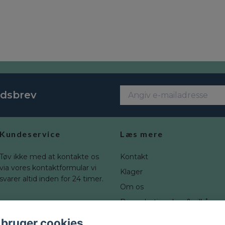
edsbrev
Kundeservice
Læs mere
Tøv ikke med at kontakte os
Kontakt
via vores kontaktformular vi
Klager
svarer altid inden for 24 timer.
Om os
Brugerbetingelser & vilkår
Fortrydelsesret
 bruger cookies