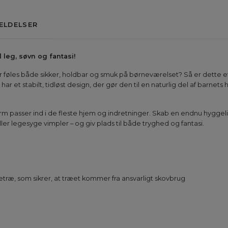
ELDELSER
l leg, søvn og fantasi!
r føles både sikker, holdbar og smuk på børneværelset? Så er dette e
 har et stabilt, tidløst design, der gør den til en naturlig del af barnets
orm passer ind i de fleste hjem og indretninger. Skab en endnu hygg
r legesyge vimpler – og giv plads til både tryghed og fantasi.
retræ, som sikrer, at træet kommer fra ansvarligt skovbrug