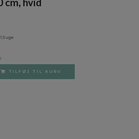
 cm, hvid
1,5 uge
9
TILFØJ TIL KURV