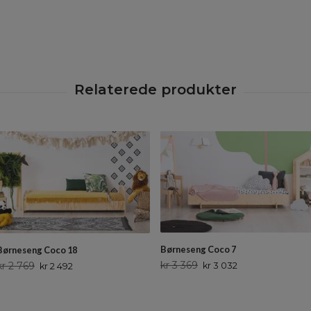
Børneseng Coco 7
Børneseng Coco 18
kr 3 369
kr 2 769
kr 3 032
kr 2 492