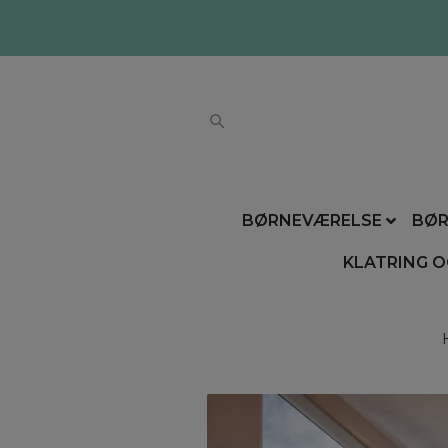
BØRNEVÆRELSE
BØR
KLATRING O