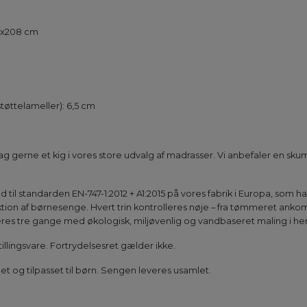
6x208 cm
tøttelameller): 6,5 cm
ag gerne et kig i vores store udvalg af madrasser. Vi anbefaler en s
til standarden EN-747-1:2012 + A1:2015 på vores fabrik i Europa, som h
tion af børnesenge. Hvert trin kontrolleres nøje – fra tømmeret ankom
res tre gange med økologisk, miljøvenlig og vandbaseret maling i henh
illingsvare. Fortrydelsesret gælder ikke.
let og tilpasset til børn. Sengen leveres usamlet.