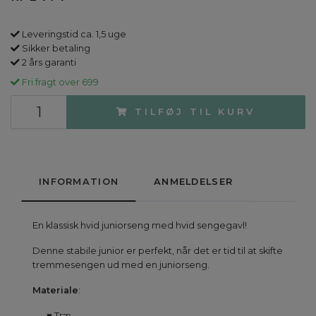
Leveringstid ca. 1,5 uge
Sikker betaling
2 års garanti
Fri fragt over 699
TILFØJ TIL KURV
INFORMATION
ANMELDELSER
En klassisk hvid juniorseng med hvid sengegavl!
Denne stabile junior er perfekt, når det er tid til at skifte
tremmesengen ud med en juniorseng.
Materiale
:
♥ Træ