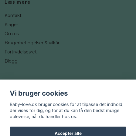
Læs mere
Kontakt
Klager
Om os
Brugerbetingelser & vilkår
Fortrydelsesret
Blogg
Sociale medier
Vi bruger cookies
Instagram
Baby-love.dk bruger cookies for at tilpasse det indhold,
der vises for dig, og for at du kan få den bedst mulige
oplevelse, når du handler hos os.
Accepter alle