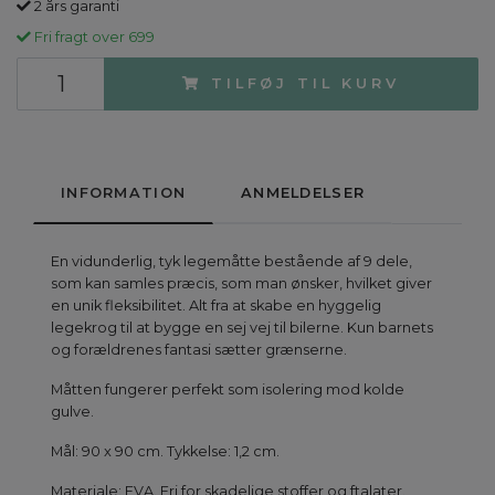
2 års garanti
Fri fragt over 699
TILFØJ TIL KURV
INFORMATION
ANMELDELSER
En vidunderlig, tyk legemåtte bestående af 9 dele,
som kan samles præcis, som man ønsker, hvilket giver
en unik fleksibilitet. Alt fra at skabe en hyggelig
legekrog til at bygge en sej vej til bilerne. Kun barnets
og forældrenes fantasi sætter grænserne.
Måtten fungerer perfekt som isolering mod kolde
gulve.
Mål: 90 x 90 cm. Tykkelse: 1,2 cm.
Materiale: EVA. Fri for skadelige stoffer og ftalater.