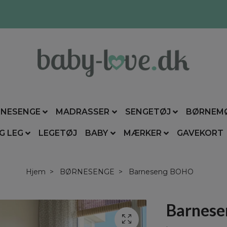
NESENGE
MADRASSER
SENGETØJ
BØRNEM
G LEG
LEGETØJ
BABY
MÆRKER
GAVEKORT
Hjem
BØRNESENGE
Barneseng BOHO
Barnes