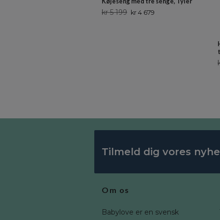
Køjeseng med tre senge, Tyler
kr 5 199
kr 4 679
Tilmeld dig vores nyh
Om os
Babylove er en svensk