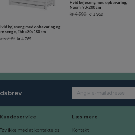
Hvid køjeseng med opbevaring,
Naomi 90x200 cm
kr 4 399
kr 3 959
Hvid køjeseng med opbevaring og
tre senge, Ebba 80x180 cm
kr 5 299
kr 4 769
edsbrev
Kundeservice
Læs mere
Tøv ikke med at kontakte os
Kontakt