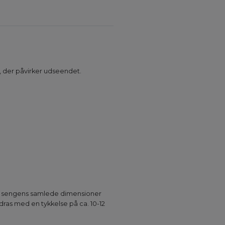
, der påvirker udseendet.
for sengens samlede dimensioner
ras med en tykkelse på ca. 10-12