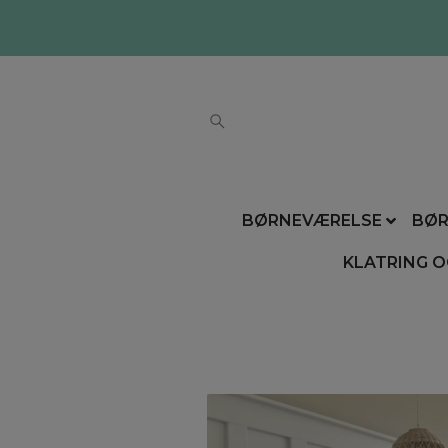
BØRNEVÆRELSE
BØR
KLATRING O