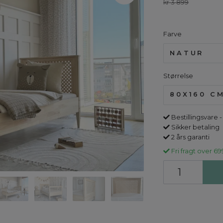
kr 3 899
Farve
NATUR
Størrelse
80X160 C
Bestillingsvare -
Sikker betaling
2 års garanti
Fri fragt over 69