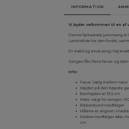
INFORMATION
ANM
Vi byder velkommen til en a
Denne fantastiske juniorseng er h
Laminattræ har den fordel, samme
En stabil og smuk seng i høj kvalit
Sengen fås i flere farver og stør
Info:
Farve: Vælg mellem natur (
Højden på den højeste gav
Benhøjden er 19,5 cm
Maks. vægt for sengen: 13
Ribbenbund medfølger
Målene er angivet i madra
Madras medfølger ikke, me
cm