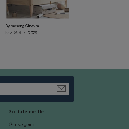
Woodluck, Hvid tremmeseng o
Børneseng Ginevra
juniorseng Babushka
kr 3 699
kr 3 329
kr 8 399
kr 7 559
Sociale medier
Instagram