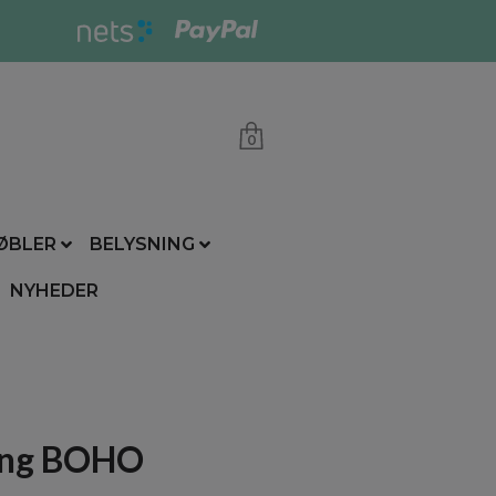
0
ØBLER
BELYSNING
NYHEDER
eng BOHO