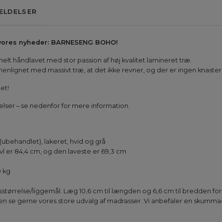
ELDELSER
f vores nyheder: BARNESENG BOHO!
elt håndlavet med stor passion af høj kvalitet lamineret træ.
nlignet med massivt træ, at det ikke revner, og der er ingen knaster
et!
relser – se nedenfor for mere information.
ubehandlet), lakeret, hvid og grå
l er 84,4 cm, og den laveste er 69,3 cm
0 kg
sstørrelse/liggemål. Læg 10,6 cm til længden og 6,6 cm til bredden 
n se gerne vores store udvalg af madrasser. Vi anbefaler en skummad