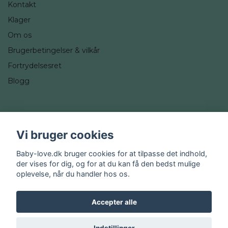
Kontakt
Klager
Om os
Brugerbetingelser & vilkår
Fortrydelsesret
Blogg
Sociale medier
Vi bruger cookies
Instagram
Baby-love.dk bruger cookies for at tilpasse det indhold,
der vises for dig, og for at du kan få den bedst mulige
oplevelse, når du handler hos os.
Accepter alle
© 2026 Baby-love.dk