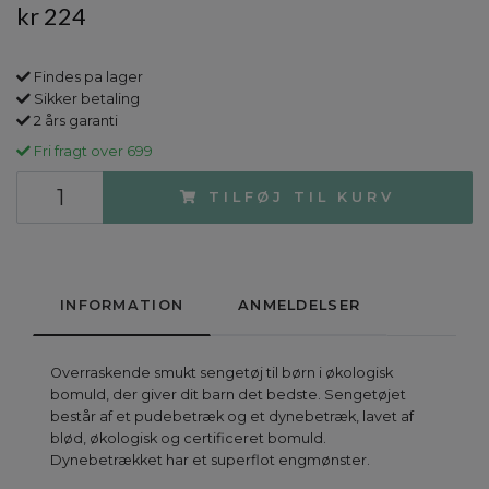
kr 224
Findes pa lager
Sikker betaling
2 års garanti
Fri fragt over 699
TILFØJ TIL KURV
INFORMATION
ANMELDELSER
Overraskende smukt sengetøj til børn i økologisk
bomuld, der giver dit barn det bedste. Sengetøjet
består af et pudebetræk og et dynebetræk, lavet af
blød, økologisk og certificeret bomuld.
Dynebetrækket har et superflot engmønster.