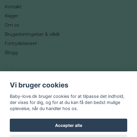
Kontakt
Klager
Om os
Brugerbetingelser & vilkår
Fortrydelsesret
Blogg
Sociale medier
Vi bruger cookies
Instagram
Baby-love.dk bruger cookies for at tilpasse det indhold,
der vises for dig, og for at du kan få den bedst mulige
oplevelse, når du handler hos os.
Accepter alle