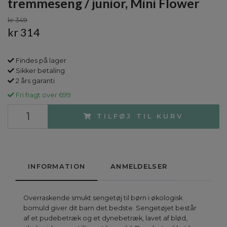
tremmeseng / junior, Mini Flower
kr 349
kr 314
Findes på lager
Sikker betaling
2 års garanti
Fri fragt over 699
TILFØJ TIL KURV
INFORMATION
ANMELDELSER
Overraskende smukt sengetøj til børn i økologisk
bomuld giver dit barn det bedste. Sengetøjet består
af et pudebetræk og et dynebetræk, lavet af blød,