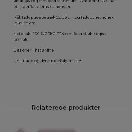
økologisk og certificeret bomuld. Dynebetrækket har
et superflot blomstermønster.
Mål: 1 stk. pudebetræk 55x35 cm og 1 stk. dynebetræk
100x130 cm.
Materiale: 100 % OEKO-TEX certificeret økologisk
bomuld.
Designer: That’s Mine
Obs! Pude og dyne medfølger ikke!