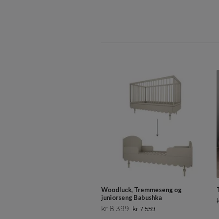
Woodluck, Tremmeseng og
juniorseng Babushka
kr 8 399
kr 7 559