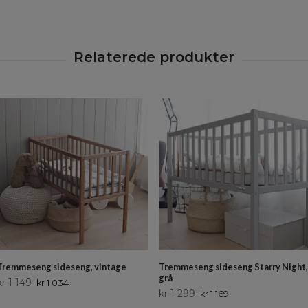
Tremmeseng sideseng, vintage
Tremmeseng sideseng Starry Night,
grå
kr 1 149
kr 1 034
kr 1 299
kr 1 169