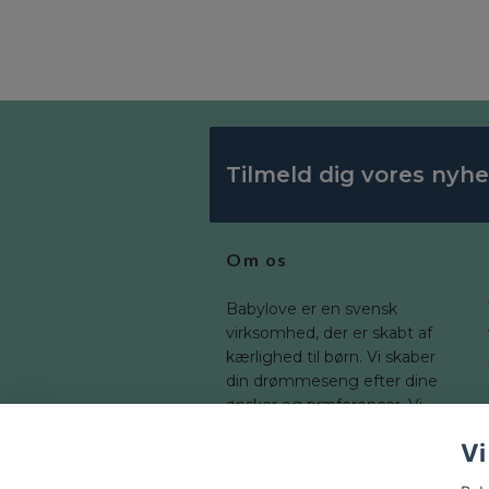
Tilmeld dig vores nyh
Om os
Babylove er en svensk
virksomhed, der er skabt af
kærlighed til børn. Vi skaber
din drømmeseng efter dine
ønsker og præferencer. Vi
tilbyder en bred vifte af
Vi
dimensioner, som du kan
tilpasse til dit barns værelse.