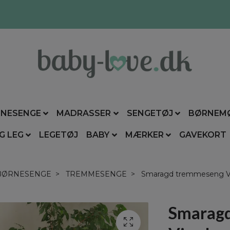
NESENGE
MADRASSER
SENGETØJ
BØRNEM
G LEG
LEGETØJ
BABY
MÆRKER
GAVEKORT
BØRNESENGE
TREMMESENGE
Smaragd tremmeseng V
Smarag