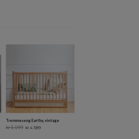
Tremmeseng Earthy, vintage
Vokseseng juniorseng Majestic,
vintage
kr 5 099
kr 4 589
kr 4 599
kr 4 139