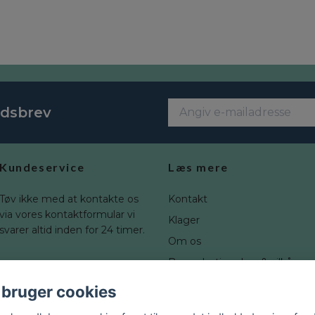
edsbrev
Kundeservice
Læs mere
Tøv ikke med at kontakte os
Kontakt
via vores kontaktformular vi
Klager
svarer altid inden for 24 timer.
Om os
Brugerbetingelser & vilkår
Fortrydelsesret
 bruger cookies
Blogg