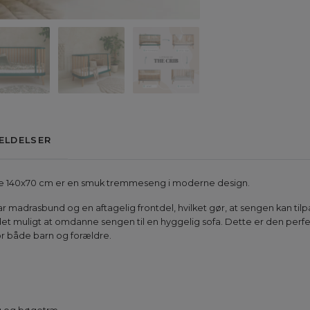
ELDELSER
se 140x70 cm er en smuk tremmeseng i moderne design.
adrasbund og en aftagelig frontdel, hvilket gør, at sengen kan tilpas
 det muligt at omdanne sengen til en hyggelig sofa. Dette er den per
or både barn og forældre.