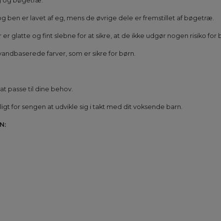
eg og bøgetræ.
n er lavet af eg, mens de øvrige dele er fremstillet af bøgetræ.
latte og fint slebne for at sikre, at de ikke udgør nogen risiko for 
vandbaserede farver, som er sikre for børn.
t passe til dine behov.
igt for sengen at udvikle sig i takt med dit voksende barn.
N: