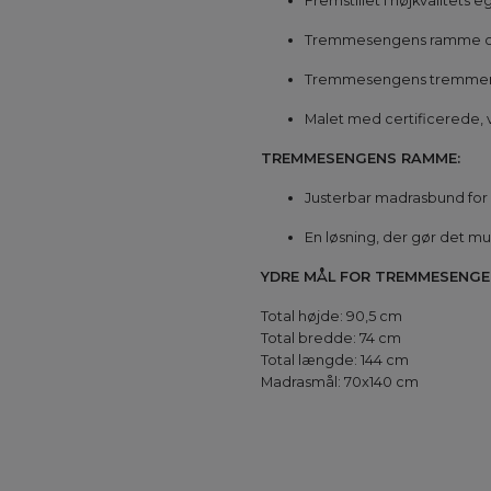
Fremstillet i højkvalitets 
Tremmesengens ramme og be
Tremmesengens tremmer er g
Malet med certificerede, 
TREMMESENGENS RAMME:
Justerbar madrasbund for a
En løsning, der gør det mul
YDRE MÅL FOR TREMMESENGE
Total højde: 90,5 cm
Total bredde: 74 cm
Total længde: 144 cm
Madrasmål: 70x140 cm