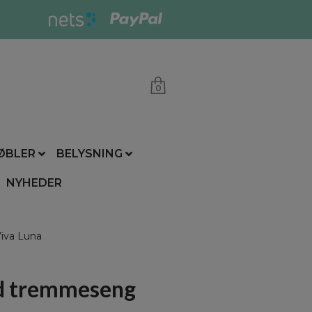
0
ØBLER
BELYSNING
NYHEDER
iva Luna
d tremmeseng