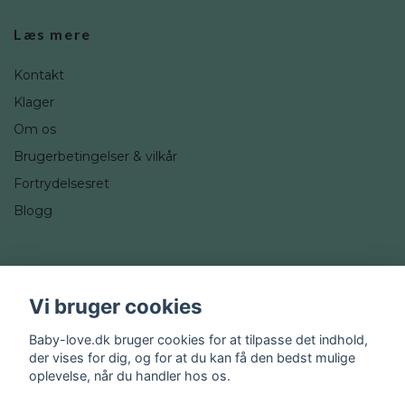
Læs mere
Kontakt
Klager
Om os
Brugerbetingelser & vilkår
Fortrydelsesret
Blogg
Sociale medier
Vi bruger cookies
Instagram
Baby-love.dk bruger cookies for at tilpasse det indhold,
der vises for dig, og for at du kan få den bedst mulige
oplevelse, når du handler hos os.