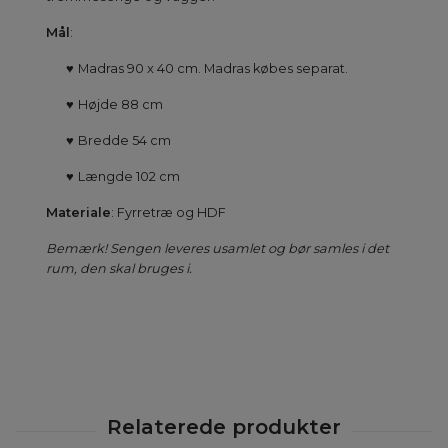
Mål
:
♥
Madras 90 x 40 cm. Madras købes separat.
♥
Højde 88 cm
♥
Bredde 54 cm
♥
Længde 102 cm
Materiale
: Fyrretræ og HDF
Bemærk! Sengen leveres usamlet og bør samles i det
rum, den skal bruges i.