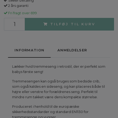
Sikker betaling
2 års garanti
Fri fragt over 699
TILFØJ TIL KURV
INFORMATION
ANMELDELSER
Lækker hvid tremmeseng i retrostil, der er perfekt som
babys første seng!
Tremmesengen kan også bruges som bedside crib,
som også kaldes en sideseng, og kan placeres både til
højre eller venstre for forældrenes seng. Perfekt til
mindre rum takket være dens kompakte størrelse.
Produceret i henhold til de europæiske
sikkerhedsstandarder og standard EN1130 for
tremmesenge og vugger.