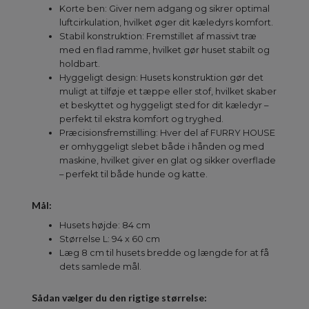
Korte ben: Giver nem adgang og sikrer optimal
luftcirkulation, hvilket øger dit kæledyrs komfort.
Stabil konstruktion: Fremstillet af massivt træ
med en flad ramme, hvilket gør huset stabilt og
holdbart.
Hyggeligt design: Husets konstruktion gør det
muligt at tilføje et tæppe eller stof, hvilket skaber
et beskyttet og hyggeligt sted for dit kæledyr –
perfekt til ekstra komfort og tryghed.
Præcisionsfremstilling: Hver del af FURRY HOUSE
er omhyggeligt slebet både i hånden og med
maskine, hvilket giver en glat og sikker overflade
– perfekt til både hunde og katte.
Mål:
Husets højde: 84 cm
Størrelse L: 94 x 60 cm
Læg 8 cm til husets bredde og længde for at få
dets samlede mål.
Sådan vælger du den rigtige størrelse: