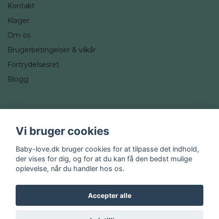
Kontakt
Klager
Om os
Brugerbetingelser & vilkår
Fortrydelsesret
Blogg
Sociale medier
Vi bruger cookies
Instagram
Baby-love.dk bruger cookies for at tilpasse det indhold,
der vises for dig, og for at du kan få den bedst mulige
oplevelse, når du handler hos os.
Accepter alle
© 2026 Baby-love.dk