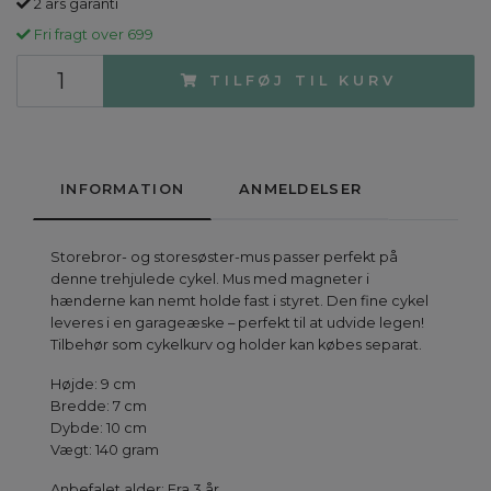
2 års garanti
Fri fragt over 699
TILFØJ TIL KURV
INFORMATION
ANMELDELSER
Storebror- og storesøster-mus passer perfekt på
denne trehjulede cykel. Mus med magneter i
hænderne kan nemt holde fast i styret. Den fine cykel
leveres i en garageæske – perfekt til at udvide legen!
Tilbehør som cykelkurv og holder kan købes separat.
Højde: 9 cm
Bredde: 7 cm
Dybde: 10 cm
Vægt: 140 gram
Anbefalet alder: Fra 3 år