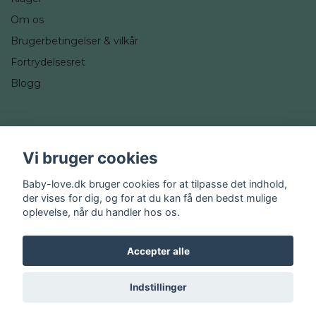
Om os
Brugerbetingelser & vilkår
Fortrydelsesret
Blogg
Sociale medier
Vi bruger cookies
Instagram
Baby-love.dk bruger cookies for at tilpasse det indhold,
der vises for dig, og for at du kan få den bedst mulige
oplevelse, når du handler hos os.
Accepter alle
© 2026 Baby-love.dk
Indstillinger