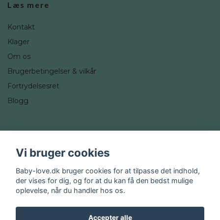
Læs mere
Kontakt
Klager
Om os
Brugerbetingelser & vilkår
Fortrydelsesret
Blogg
Sociale medier
Vi bruger cookies
Instagram
Baby-love.dk bruger cookies for at tilpasse det indhold,
der vises for dig, og for at du kan få den bedst mulige
oplevelse, når du handler hos os.
Accepter alle