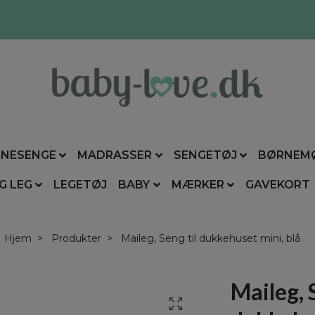
NESENGE
MADRASSER
SENGETØJ
BØRNEM
G LEG
LEGETØJ
BABY
MÆRKER
GAVEKORT
Hjem
Produkter
Maileg, Seng til dukkehuset mini, blå
Maileg, 