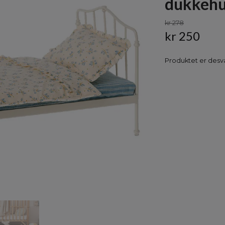
dukkehus
kr 278
kr 250
Produktet er desvæ