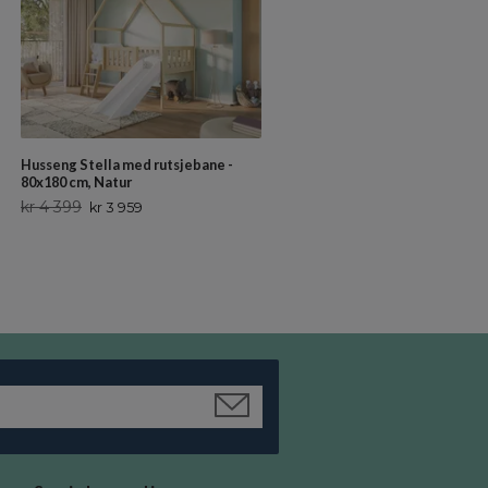
Husseng Stella med rutsjebane -
Hvid barneseng Liora 90x200 cm
80x180 cm, Natur
med opbevaringsskuffer
kr 4 399
kr 2 799
kr 3 959
kr 2 519