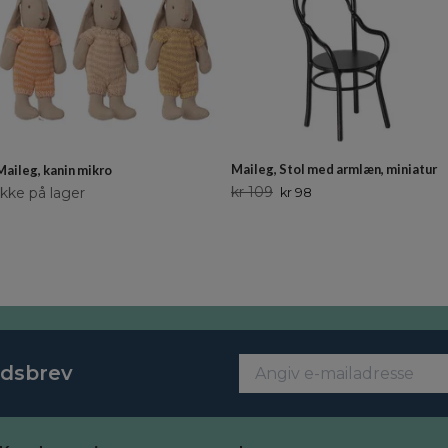
Maileg, Stol med armlæn, miniatur
Maileg, kanin mikro
kr 109
Ikke på lager
kr 98
edsbrev