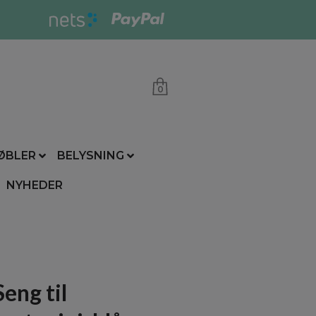
0
ØBLER
BELYSNING
NYHEDER
Seng til