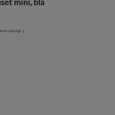
et mini, blå
rre udsolgt. :(