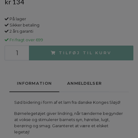
kr 134
På lager
Sikker betaling
2 års garanti
Fri fragt over 699
TILFØJ TIL KURV
INFORMATION
ANMELDELSER
Sød bidering i form af et lam fra danske Konges Sløjd!
Børnelegetøjet giver lindring, når tænderne begynder
at vokse og stimulerer barnets syn, hørelse, lugt,
berøring og smag. Garanteret at være et elsket
legetøj!